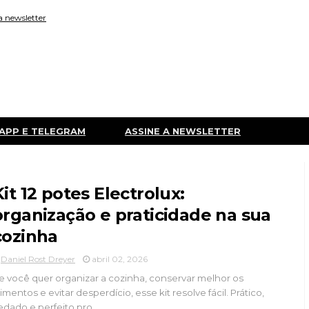
a newsletter
APP E TELEGRAM
ASSINE A NEWSLETTER
Kit 12 potes Electrolux:
organização e praticidade na sua
cozinha
Daniel Rost Dreyer
abril 02, 2026
e você quer organizar a cozinha, conservar melhor os
limentos e evitar desperdício, esse kit resolve fácil. Prático,
edado e perfeito pro...