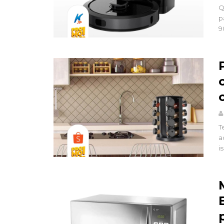
Q
p
9
T
a
i