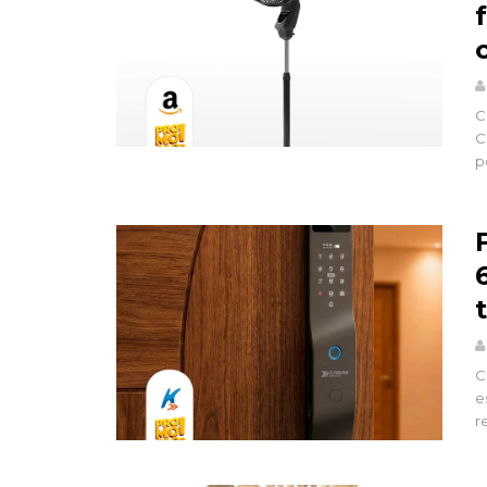
C
C
p
C
e
r