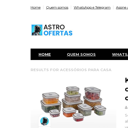
Home
Quem somos
WhatsApp e Telegram
Assine 
HOME
QUEM SOMOS
WHATS
RESULTS FOR
ACESSÓRIOS PARA CASA
S
a
v