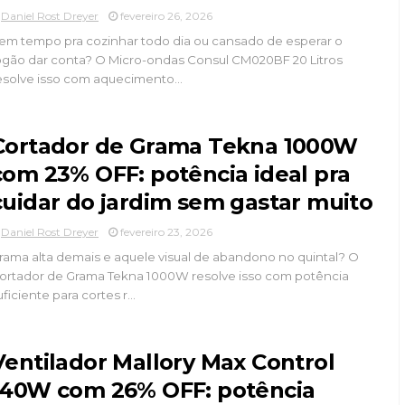
Daniel Rost Dreyer
fevereiro 26, 2026
em tempo pra cozinhar todo dia ou cansado de esperar o
ogão dar conta? O Micro-ondas Consul CM020BF 20 Litros
esolve isso com aquecimento...
Cortador de Grama Tekna 1000W
com 23% OFF: potência ideal pra
cuidar do jardim sem gastar muito
Daniel Rost Dreyer
fevereiro 23, 2026
rama alta demais e aquele visual de abandono no quintal? O
ortador de Grama Tekna 1000W resolve isso com potência
uficiente para cortes r...
Ventilador Mallory Max Control
140W com 26% OFF: potência