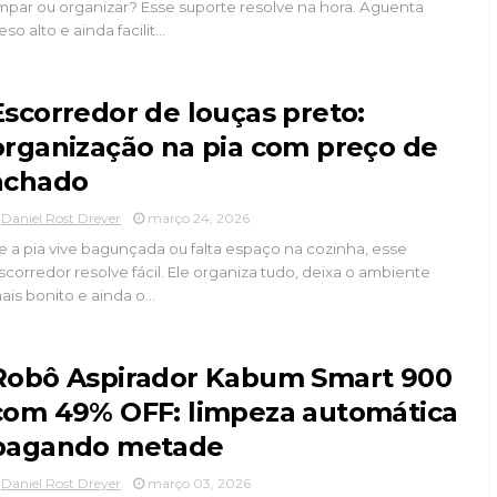
impar ou organizar? Esse suporte resolve na hora. Aguenta
eso alto e ainda facilit...
Escorredor de louças preto:
organização na pia com preço de
achado
Daniel Rost Dreyer
março 24, 2026
e a pia vive bagunçada ou falta espaço na cozinha, esse
scorredor resolve fácil. Ele organiza tudo, deixa o ambiente
ais bonito e ainda o...
Robô Aspirador Kabum Smart 900
com 49% OFF: limpeza automática
pagando metade
Daniel Rost Dreyer
março 03, 2026