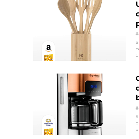
S
c
d
S
p
p