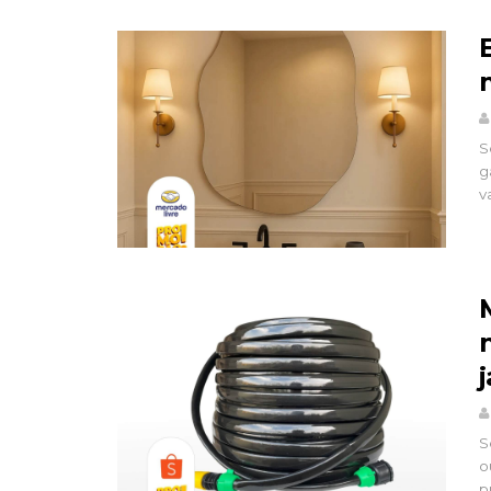
S
g
v
S
o
p