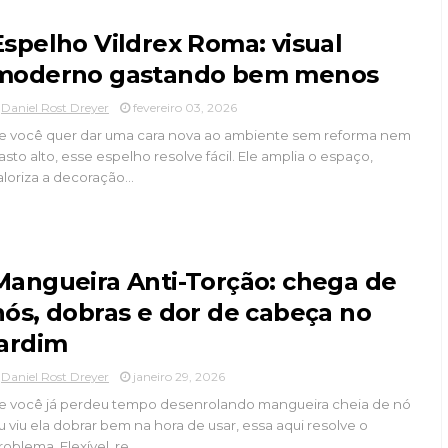
Espelho Vildrex Roma: visual
moderno gastando bem menos
Daniel Rost Dreyer
fevereiro 03, 2026
e você quer dar uma cara nova ao ambiente sem reforma nem
asto alto, esse espelho resolve fácil. Ele amplia o espaço,
aloriza a decoração...
Mangueira Anti-Torção: chega de
nós, dobras e dor de cabeça no
jardim
Daniel Rost Dreyer
janeiro 29, 2026
e você já perdeu tempo desenrolando mangueira cheia de nó
u viu ela dobrar bem na hora de usar, essa aqui resolve o
roblema. Flexível, re...