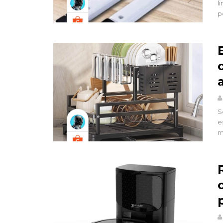
l
p
S
e
m