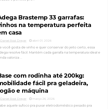
Adega Brastemp 33 garrafas:
vinhos na temperatura perfeita
em casa
Daniel Rost Dreyer
abril 01, 2026
e você gosta de vinho e quer conservar do jeito certo, essa
dega resolve fácil. Mantém cada garrafa na temperatura ideal e
inda valoriza ...
Base com rodinha até 200kg:
mobilidade fácil pra geladeira,
fogão e máquina
Daniel Rost Dreyer
março 26, 2026
abe aquele sufoco pra puxar eletrodoméstico pesado pra