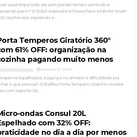
uer casa limpa todo dia sem perder tempo varrendo e
assando pano? O Robô Aspirador e Passa Pano KABUM! Smart
00 resolve isso aspirando e ...
Porta Temperos Giratório 360°
com 61% OFF: organização na
cozinha pagando muito menos
Daniel Rost Dreyer
fevereiro 27, 2026
emperos espalhados, bagunça no armário e dificuldade pra
char o que precisa? O Belifou Porta Tempero Giratório resolve
sso com suporte 36...
Micro-ondas Consul 20L
Espelhado com 32% OFF:
praticidade no dia a dia por menos