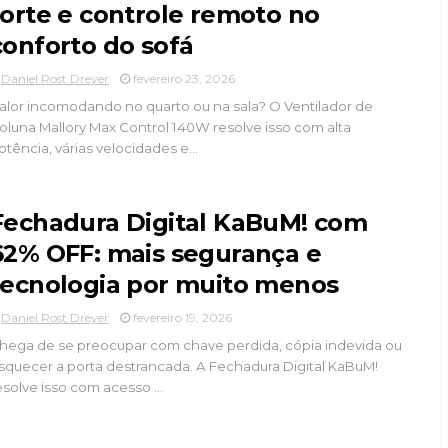
forte e controle remoto no
conforto do sofá
Daniel Rost Dreyer
fevereiro 23, 2026
alor incomodando no quarto ou na sala? O Ventilador de
oluna Mallory Max Control 140W resolve isso com alta
otência, várias velocidades e...
Fechadura Digital KaBuM! com
62% OFF: mais segurança e
tecnologia por muito menos
Daniel Rost Dreyer
fevereiro 19, 2026
hega de se preocupar com chave perdida, cópia indevida ou
squecer a porta destrancada. A Fechadura Digital KaBuM!
esolve isso com acesso ...