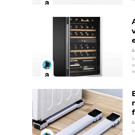
S
a
a
S