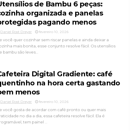
Utensílios de Bambu 6 peças:
cozinha organizada e panelas
protegidas pagando menos
Daniel Rost Dreyer
fevereiro 10, 2026
e você quer cozinhar sem riscar panelas e ainda deixar a
ozinha mais bonita, esse conjunto resolve fácil. Os utensílios
e bambu são leves...
Cafeteira Digital Gradiente: café
quentinho na hora certa gastando
bem menos
Daniel Rost Dreyer
fevereiro 10, 2026
e você gosta de acordar com café pronto ou quer mais
raticidade no dia a dia, essa cafeteira resolve fácil. Ela é
rogramável, tem painel ...