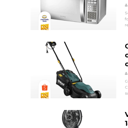
S
f
r
G
C
s