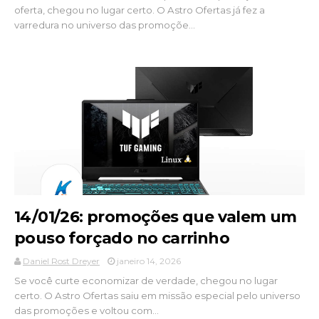
oferta, chegou no lugar certo. O Astro Ofertas já fez a
varredura no universo das promoçõe...
14/01/26: promoções que valem um
pouso forçado no carrinho
Daniel Rost Dreyer
janeiro 14, 2026
Se você curte economizar de verdade, chegou no lugar
certo. O Astro Ofertas saiu em missão especial pelo universo
das promoções e voltou com...