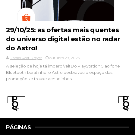
29/10/25: as ofertas mais quentes
do universo digital estão no radar
do Astro!
Daniel Rost Dreyer
outubro 29, 2025
A seleção de hoje tá imperdível! Do PlayStation 5 ao fone
Bluetooth baratinho, o Astro desbravou o espaço das
promoções e trouxe achadinhos ...
P
P
O
O
S
S
T
T
A
A
G
G
PÁGINAS
E
E