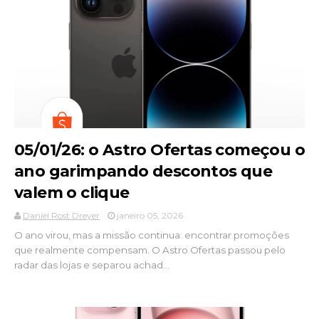
05/01/26: o Astro Ofertas começou o
ano garimpando descontos que
valem o clique
Daniel Rost Dreyer
janeiro 05, 2026
O ano virou, mas a missão continua: encontrar promoções
que realmente compensam. O Astro Ofertas passou pelo
radar das lojas e separou achad...