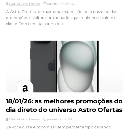
Daniel Rost Dreyer
janeiro 26, 2026
O Astro Ofertas fez mais uma expedição pelo universo das
promoções e voltou com achados que realmente valem o
clique. Tem item baratinho pra...
18/01/26: as melhores promoções do
dia direto do universo Astro Ofertas
Daniel Rost Dreyer
janeiro 18, 2026
Se você curte economizar sem perder tempo caçando