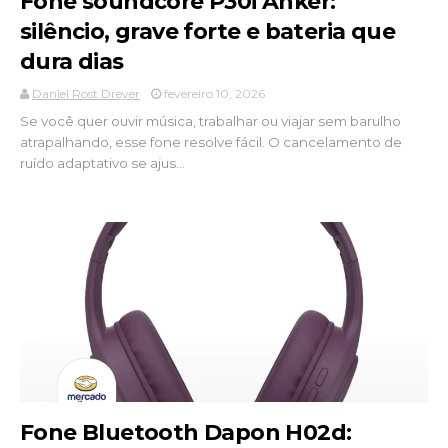
Fone soundcore P30i Anker:
silêncio, grave forte e bateria que
dura dias
Daniel Rost Dreyer
fevereiro 10, 2026
Se você quer ouvir música, trabalhar ou viajar sem barulho
atrapalhando, esse fone resolve fácil. O cancelamento de
ruído adaptativo se ajus...
Fone Bluetooth Dapon H02d: