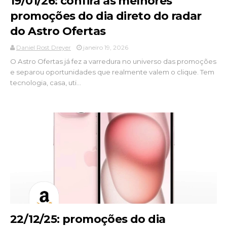
19/01/26: confira as melhores
promoções do dia direto do radar
do Astro Ofertas
Daniel Rost Dreyer
janeiro 19, 2026
O Astro Ofertas já fez a varredura no universo das promoções
e separou oportunidades que realmente valem o clique. Tem
tecnologia, casa, uti...
22/12/25: promoções do dia