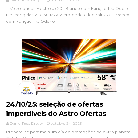
1. Micro-ondas Electrolux 20L Branco com Função Tira Odor e
Descongelar MTO30 127v Micro-ondas Electrolux 20L Branco
com Função Tira Odor e...
24/10/25: seleção de ofertas
imperdíveis do Astro Ofertas
Daniel Rost Dreyer
outubro 24, 2025
Prepare-se para mais um dia de promoções de outro planeta!