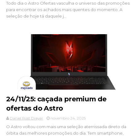
Todo dia o Astro Ofertas vasculha o universo das promoções
para encontrar os achados mais quentes do momento. A
seleção de hoje tá daquele j...
24/11/25: caçada premium de
ofertas do Astro
Daniel Rost Dreyer
novembro 24, 2025
O Astro voltou com mais uma seleção aterrissada direto da
órbita das melhores promoções do dia. Tem smartphone,