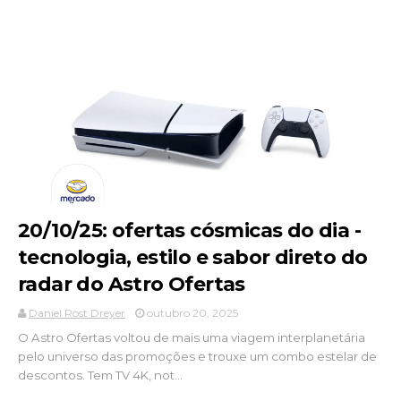
20/10/25: ofertas cósmicas do dia -
tecnologia, estilo e sabor direto do
radar do Astro Ofertas
Daniel Rost Dreyer
outubro 20, 2025
O Astro Ofertas voltou de mais uma viagem interplanetária
pelo universo das promoções e trouxe um combo estelar de
descontos. Tem TV 4K, not...