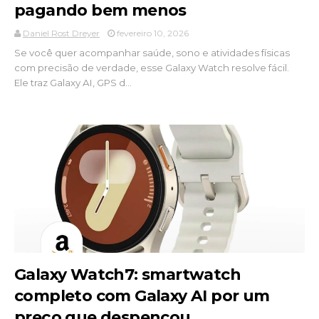
pagando bem menos
Daniel Rost Dreyer
fevereiro 10, 2026
Se você quer acompanhar saúde, sono e atividades físicas
com precisão de verdade, esse Galaxy Watch resolve fácil.
Ele traz Galaxy AI, GPS d...
Galaxy Watch7: smartwatch
completo com Galaxy AI por um
preço que despencou