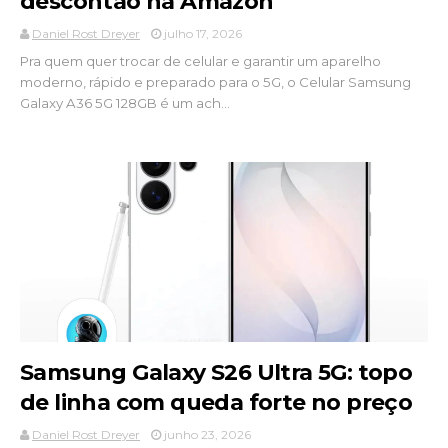
descontão na Amazon
Daniel Rost Dreyer
julho 17, 2026
Pra quem quer trocar de celular e garantir um aparelho
moderno, rápido e preparado para o 5G, o Celular Samsung
Galaxy A36 5G 128GB é um ach...
Samsung Galaxy S26 Ultra 5G: topo
de linha com queda forte no preço
Daniel Rost Dreyer
junho 23, 2026