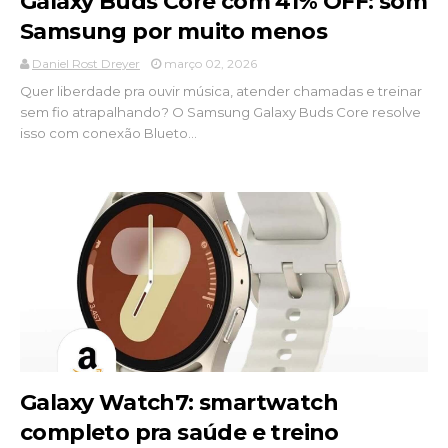
Galaxy Buds Core com 41% OFF: som
Samsung por muito menos
Daniel Rost Dreyer
março 02, 2026
Quer liberdade pra ouvir música, atender chamadas e treinar
sem fio atrapalhando? O Samsung Galaxy Buds Core resolve
isso com conexão Blueto...
Galaxy Watch7: smartwatch
completo pra saúde e treino