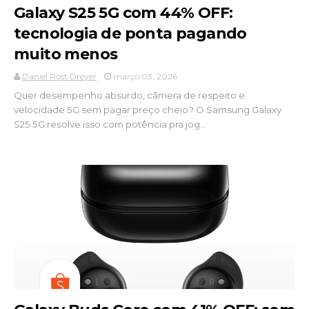
Galaxy S25 5G com 44% OFF:
tecnologia de ponta pagando
muito menos
Daniel Rost Dreyer
março 03, 2026
Quer desempenho absurdo, câmera de respeito e
velocidade 5G sem pagar preço cheio? O Samsung Galaxy
S25 5G resolve isso com potência pra jog...