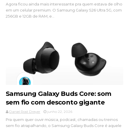
Agora ficou ainda mais interessante pra quem estava de olho
em um celular premium. O Samsung Galaxy S26 Ultra 5G, com
256GB e 12GB de RAM, e...
Samsung Galaxy Buds Core: som
sem fio com desconto gigante
Daniel Rost Dreyer
junho 22, 2026
Pra quem quer ouvir música, podcast, chamadas ou treinos
sem fio atrapalhando, o Samsung Galaxy Buds Core é aquele