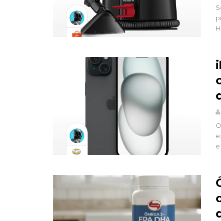
S
p
H
O
e
e