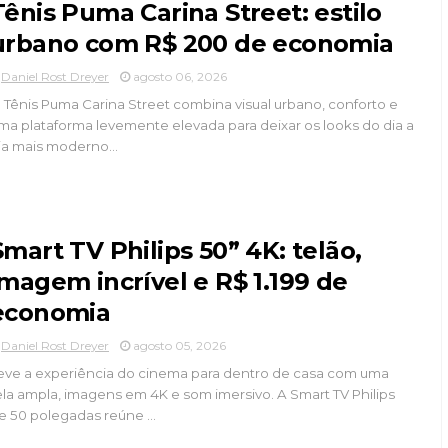
Tênis Puma Carina Street: estilo
urbano com R$ 200 de economia
Daniel Rost Dreyer
agosto 06, 2026
 Tênis Puma Carina Street combina visual urbano, conforto e
ma plataforma levemente elevada para deixar os looks do dia a
ia mais moderno...
Smart TV Philips 50” 4K: telão,
imagem incrível e R$ 1.199 de
economia
Daniel Rost Dreyer
agosto 05, 2026
eve a experiência do cinema para dentro de casa com uma
ela ampla, imagens em 4K e som imersivo. A Smart TV Philips
e 50 polegadas reúne ...