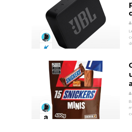
L
c
d
B
m
c