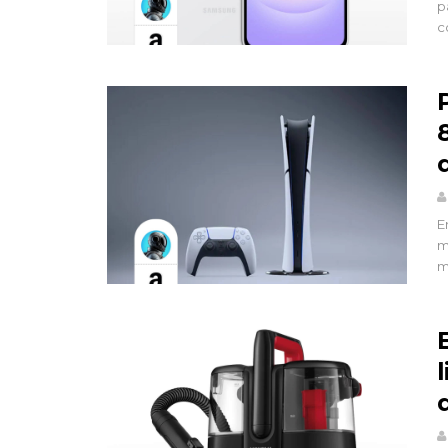
p
c
E
m
m