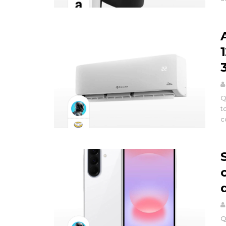
Q
t
c
Q