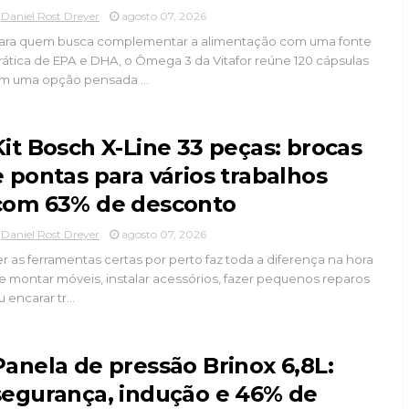
Daniel Rost Dreyer
agosto 07, 2026
ara quem busca complementar a alimentação com uma fonte
rática de EPA e DHA, o Ômega 3 da Vitafor reúne 120 cápsulas
m uma opção pensada ...
Kit Bosch X-Line 33 peças: brocas
e pontas para vários trabalhos
com 63% de desconto
Daniel Rost Dreyer
agosto 07, 2026
er as ferramentas certas por perto faz toda a diferença na hora
e montar móveis, instalar acessórios, fazer pequenos reparos
u encarar tr...
Panela de pressão Brinox 6,8L:
segurança, indução e 46% de