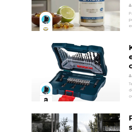
P
p
e
T
d
o