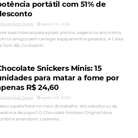
potência portátil com 51% de
desconto
Daniel Rost Dreyer
agosto 06, 2026
eve suas músicas para a praia, piscina, viagens ou encontros
om os amigos sem carregar equipamentos pesados. A Caixa
e Som JBL Go Essenti...
Chocolate Snickers Minis: 15
unidades para matar a fome por
apenas R$ 24,60
Daniel Rost Dreyer
agosto 06, 2026
ateu aquela fome no meio do trabalho, dos estudos ou da
aratona de jogos? O Chocolate Snickers Original Minis
ombina amendoim, caramelo, ...