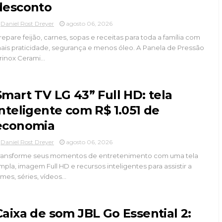
desconto
Daniel Rost Dreyer
agosto 06, 2026
repare feijão, carnes, sopas e receitas para toda a família com
ais praticidade, segurança e menos óleo. A Panela de Pressão
rinox Cerami...
Smart TV LG 43” Full HD: tela
inteligente com R$ 1.051 de
economia
Daniel Rost Dreyer
agosto 06, 2026
ransforme seus momentos de entretenimento com uma tela
mpla, imagem Full HD e recursos inteligentes para assistir a
ilmes, séries, vídeos...
Caixa de som JBL Go Essential 2: