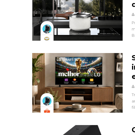
P
m
B
T
a
f