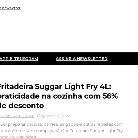
a newsletter
APP E TELEGRAM
ASSINE A NEWSLETTER
Fritadeira Suggar Light Fry 4L:
praticidade na cozinha com 56%
de desconto
Daniel Rost Dreyer
agosto 08, 2026
uer preparar batatas, carnes, salgados e outras receitas com
enos óleo e sem complicação? A Fritadeira Suggar Light Fry
ombina praticidad...