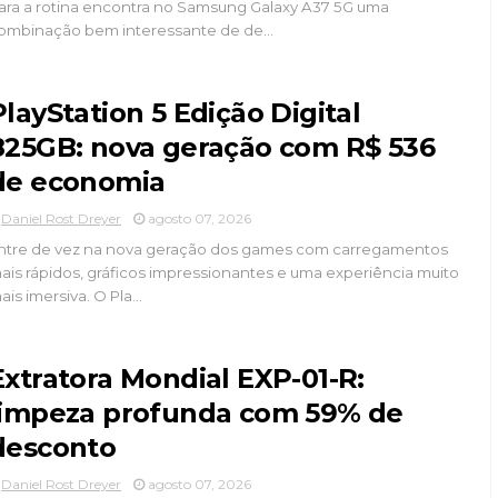
ara a rotina encontra no Samsung Galaxy A37 5G uma
ombinação bem interessante de de...
PlayStation 5 Edição Digital
825GB: nova geração com R$ 536
de economia
Daniel Rost Dreyer
agosto 07, 2026
ntre de vez na nova geração dos games com carregamentos
ais rápidos, gráficos impressionantes e uma experiência muito
ais imersiva. O Pla...
Extratora Mondial EXP-01-R:
limpeza profunda com 59% de
desconto
Daniel Rost Dreyer
agosto 07, 2026