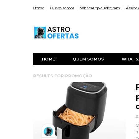
Home
Quem somos
WhatsApp e Telegram
Assine 
HOME
QUEM SOMOS
WHATS
RESULTS FOR
PROMOÇÃO
Q
m
c