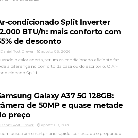
Ar-condicionado Split Inverter
12.000 BTU/h: mais conforto com
35% de desconto
Daniel Rost Dreyer
agosto 08, 2026
uando o calor aperta, ter um ar-condicionado eficiente faz
oda a diferença no conforto da casa ou do escritório. O Ar-
ondicionado Split I...
Samsung Galaxy A37 5G 128GB:
câmera de 50MP e quase metade
do preço
Daniel Rost Dreyer
agosto 08, 2026
uem busca um smartphone rápido, conectado e preparado