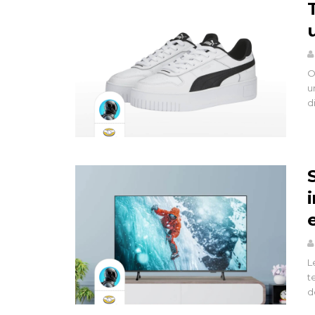
O
u
d
L
t
d