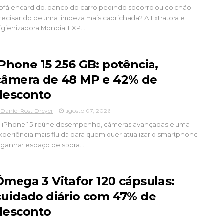
ofá encardido, banco do carro pedindo socorro ou colchão
recisando de uma limpeza mais caprichada? A Extratora e
igienizadora Mondial EXP...
iPhone 15 256 GB: potência,
câmera de 48 MP e 42% de
desconto
Daniel Rost Dreyer
agosto 07, 2026
 iPhone 15 reúne desempenho, câmeras avançadas e uma
xperiência mais fluida para quem quer atualizar o smartphone
 ganhar espaço de sobra...
Ômega 3 Vitafor 120 cápsulas:
cuidado diário com 47% de
desconto