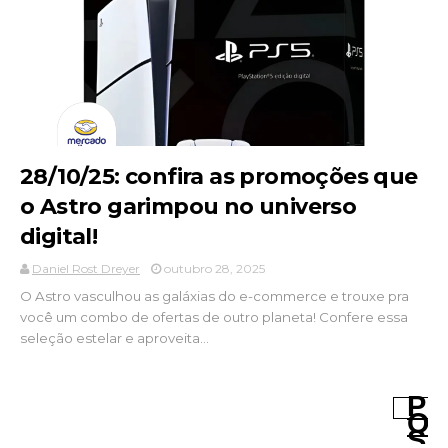
28/10/25: confira as promoções que
o Astro garimpou no universo
digital!
Daniel Rost Dreyer
outubro 28, 2025
O Astro vasculhou as galáxias do e-commerce e trouxe pra
você um combo de ofertas de outro planeta! Confere essa
seleção estelar e aproveita...
P
O
S