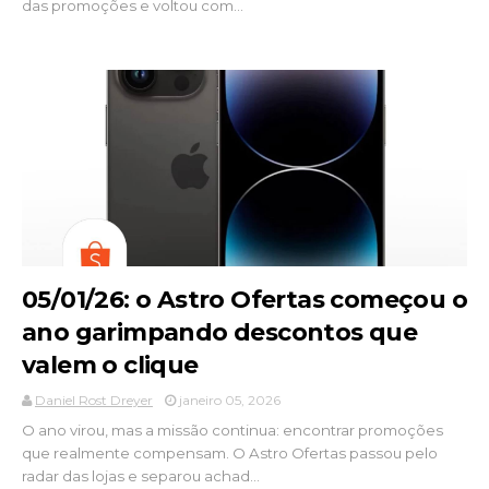
das promoções e voltou com...
05/01/26: o Astro Ofertas começou o
ano garimpando descontos que
valem o clique
Daniel Rost Dreyer
janeiro 05, 2026
O ano virou, mas a missão continua: encontrar promoções
que realmente compensam. O Astro Ofertas passou pelo
radar das lojas e separou achad...