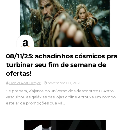
08/11/25: achadinhos cósmicos pra
turbinar seu fim de semana de
ofertas!
Daniel Rost Dreyer
novembro 08, 2025
Se prepara, viajante do universo dos descontos! O Astro
vasculhou as galáxias das lojas online e trouxe um combo
estelar de promoções que vã...