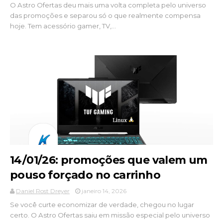
O Astro Ofertas deu mais uma volta completa pelo universo
das promoções e separou só o que realmente compensa
hoje. Tem acessório gamer, TV,...
14/01/26: promoções que valem um
pouso forçado no carrinho
Daniel Rost Dreyer
janeiro 14, 2026
Se você curte economizar de verdade, chegou no lugar
certo. O Astro Ofertas saiu em missão especial pelo universo