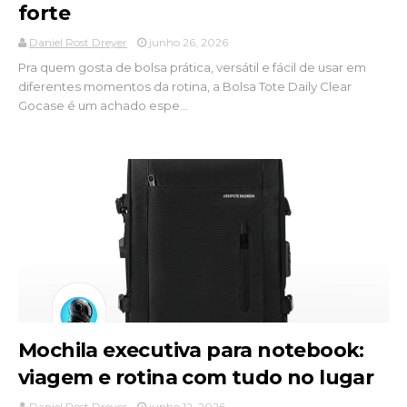
forte
Daniel Rost Dreyer
junho 26, 2026
Pra quem gosta de bolsa prática, versátil e fácil de usar em
diferentes momentos da rotina, a Bolsa Tote Daily Clear
Gocase é um achado espe...
Mochila executiva para notebook:
viagem e rotina com tudo no lugar
Daniel Rost Dreyer
junho 12, 2026