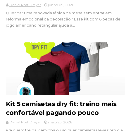
Daniel Rost Dreyer
junho 09, 2026
Quer dar uma renovada rápida na mesa sem entrar em
reforma emocional da decoração? Esse kit com 6 peças de
jogo americano retangular ajuda a...
Kit 5 camisetas dry fit: treino mais
confortável pagando pouco
Daniel Rost Dreyer
maio 25, 2026
Pra quem treina, caminha ou só quer camisetas leves pro dia