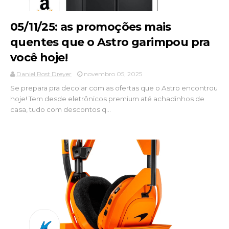
05/11/25: as promoções mais
quentes que o Astro garimpou pra
você hoje!
Daniel Rost Dreyer
novembro 05, 2025
Se prepara pra decolar com as ofertas que o Astro encontrou
hoje! Tem desde eletrônicos premium até achadinhos de
casa, tudo com descontos q...