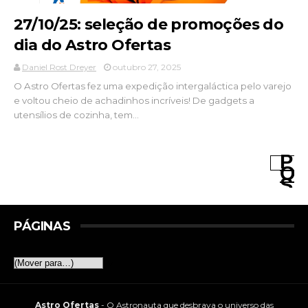
27/10/25: seleção de promoções do
dia do Astro Ofertas
Daniel Rost Dreyer
outubro 27, 2025
O Astro Ofertas fez uma expedição intergaláctica pelo varejo
e voltou cheio de achadinhos incríveis! De gadgets a
utensílios de cozinha, tem...
P
O
S
T
A
G
PÁGINAS
E
N
S
M
▼
AI
S
A
Astro Ofertas
- O Astronauta que desbrava o universo das