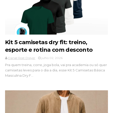
Kit 5 camisetas dry fit: treino,
esporte e rotina com desconto
Daniel Rost Dreyer
julho 02, 2026
Pra quem treina, corre, joga bola, vai pra academia ou só quer
camisetas leves para o dia a dia, esse Kit 5 Camisetas Básica
Masculina Dry F...