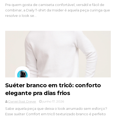
Pra quem gosta de camiseta confortável, versátil e fácil de
combinar, a Daily T-shirt da Insider é aquela peça curinga que
resolve o look se...
Suéter branco em tricô: conforto
elegante pra dias frios
Daniel Rost Dreyer
junho 17, 2026
Sabe aquela peça que deixa o look arrumado sem esforço?
Esse suéter Comfort em tricô texturizado branco é perfeito