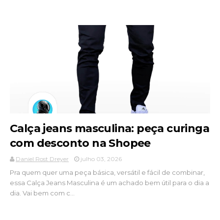
Calça jeans masculina: peça curinga
com desconto na Shopee
Daniel Rost Dreyer
julho 03, 2026
Pra quem quer uma peça básica, versátil e fácil de combinar,
essa Calça Jeans Masculina é um achado bem útil para o dia a
dia. Vai bem com c...