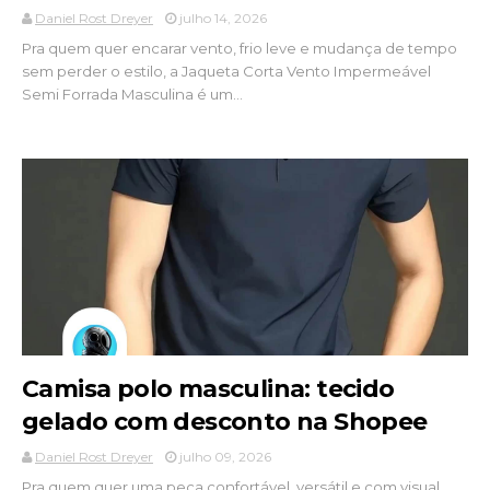
Daniel Rost Dreyer
julho 14, 2026
Pra quem quer encarar vento, frio leve e mudança de tempo
sem perder o estilo, a Jaqueta Corta Vento Impermeável
Semi Forrada Masculina é um...
Camisa polo masculina: tecido
gelado com desconto na Shopee
Daniel Rost Dreyer
julho 09, 2026
Pra quem quer uma peça confortável, versátil e com visual