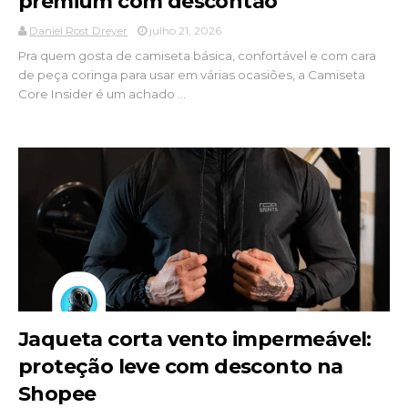
premium com descontão
Daniel Rost Dreyer
julho 21, 2026
Pra quem gosta de camiseta básica, confortável e com cara
de peça coringa para usar em várias ocasiões, a Camiseta
Core Insider é um achado ...
Jaqueta corta vento impermeável:
proteção leve com desconto na
Shopee