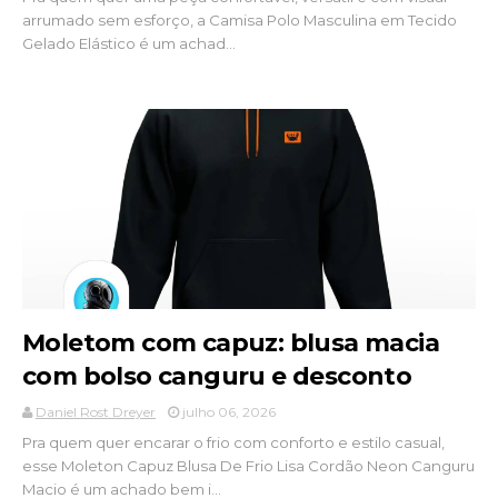
arrumado sem esforço, a Camisa Polo Masculina em Tecido
Gelado Elástico é um achad...
Moletom com capuz: blusa macia
com bolso canguru e desconto
Daniel Rost Dreyer
julho 06, 2026
Pra quem quer encarar o frio com conforto e estilo casual,
esse Moleton Capuz Blusa De Frio Lisa Cordão Neon Canguru
Macio é um achado bem i...