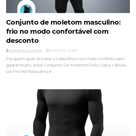
Conjunto de moletom masculino:
frio no modo confortável com
desconto
Daniel Rost Dreyer
junho 30, 2026
Pra quem quer encarar os dias frios com mais conforto sem
gastar muito, esse Conjunto De Moletom Polo Calça + Blusa
De Frio Kit Masculino é ...