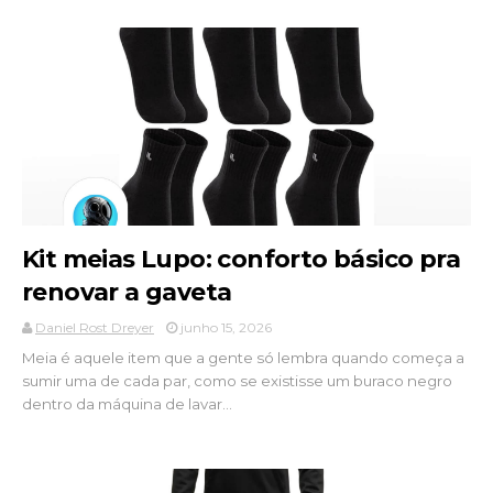
Kit meias Lupo: conforto básico pra
renovar a gaveta
Daniel Rost Dreyer
junho 15, 2026
Meia é aquele item que a gente só lembra quando começa a
sumir uma de cada par, como se existisse um buraco negro
dentro da máquina de lavar...