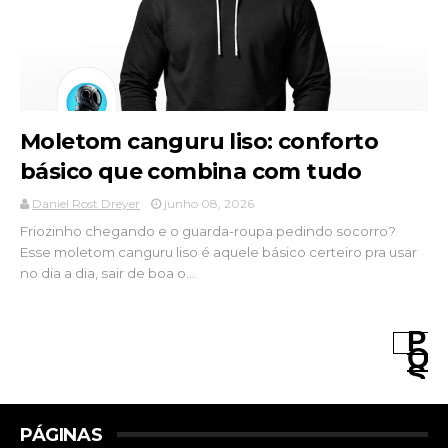
Moletom canguru liso: conforto
básico que combina com tudo
Daniel Rost Dreyer
junho 08, 2026
Friozinho chegando e o guarda-roupa pedindo socorro?
Esse moletom canguru liso é aquele básico certeiro pra usar
no dia a dia, sair de boa o...
P
O
S
T
A
G
PÁGINAS
E