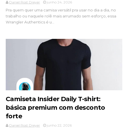
Daniel Rost Dreyer
junho 24, 2026
Pra quem quer uma camisa versátil pra usar no dia a dia, no
trabalho ou naquele rolê mais arrumado sem esforço, essa
Wrangler Authentics é u...
Camiseta Insider Daily T-shirt:
básica premium com desconto
forte
Daniel Rost Dreyer
junho 22, 2026