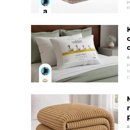
p
F
P
T
C