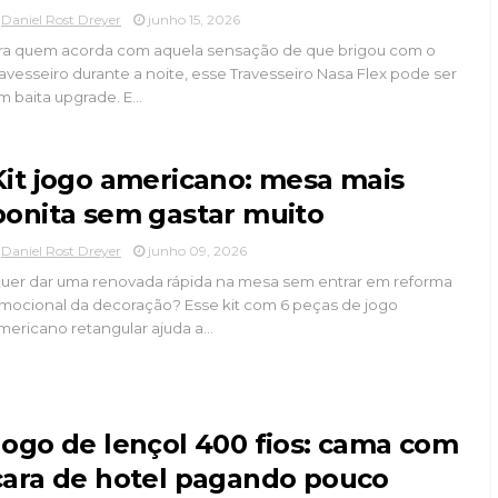
Daniel Rost Dreyer
junho 15, 2026
ra quem acorda com aquela sensação de que brigou com o
ravesseiro durante a noite, esse Travesseiro Nasa Flex pode ser
m baita upgrade. E...
Kit jogo americano: mesa mais
bonita sem gastar muito
Daniel Rost Dreyer
junho 09, 2026
uer dar uma renovada rápida na mesa sem entrar em reforma
mocional da decoração? Esse kit com 6 peças de jogo
mericano retangular ajuda a...
Jogo de lençol 400 fios: cama com
cara de hotel pagando pouco