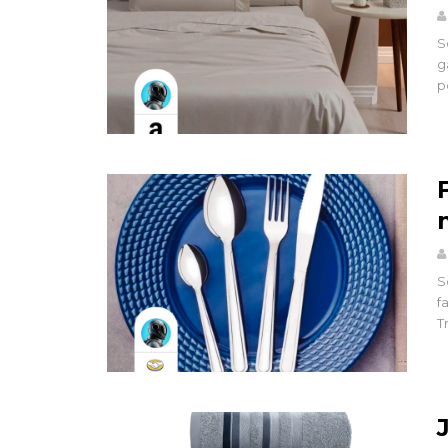
S
g
p
S
f
T