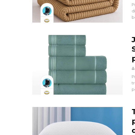
P
d
b
P
t
p