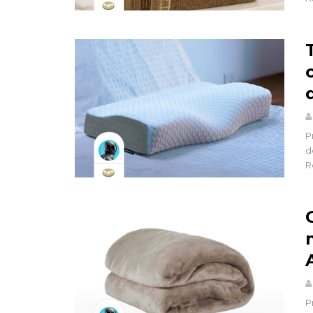
P
d
R
P