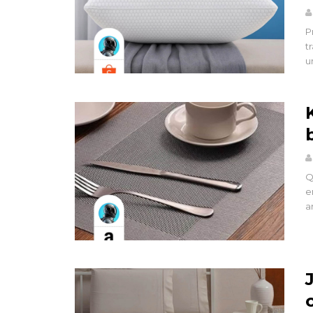
P
t
u
Q
e
a