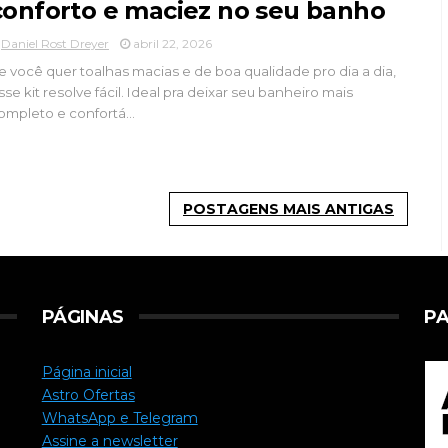
conforto e maciez no seu banho
Daniel Rost Dreyer
abril 22, 2026
e você quer toalhas macias e de boa qualidade pro dia a dia,
sse kit resolve fácil. Ideal pra deixar seu banheiro mais
ompleto e confortá...
POSTAGENS MAIS ANTIGAS
PÁGINAS
PA
Página inicial
Astro Ofertas
WhatsApp e Telegram
Assine a newsletter