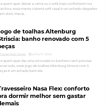
ra quem quer deixar a cama ou o sofá mais confortável nos
ias frios, essa manta coberta soft casal é um achado daqueles
em úteis. Macia, ...
Jogo de toalhas Altenburg
Striscia: banho renovado com 5
peças
Daniel Rost Dreyer
junho 17, 2026
ra quem quer dar uma renovada no banheiro sem precisar
rocar tudo, esse jogo de toalhas Altenburg Striscia com 5
eças é um achado bem ele...
Travesseiro Nasa Flex: conforto
pra dormir melhor sem gastar
demais