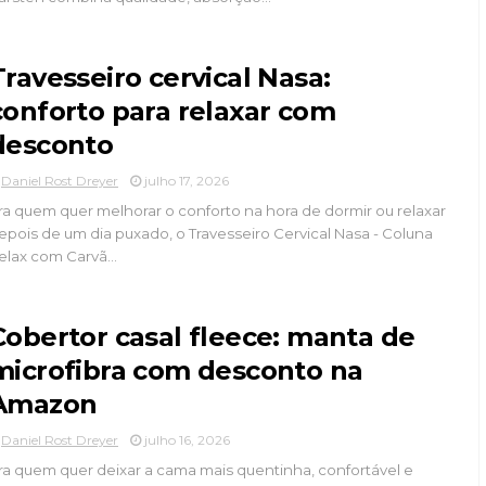
Travesseiro cervical Nasa:
conforto para relaxar com
desconto
Daniel Rost Dreyer
julho 17, 2026
ra quem quer melhorar o conforto na hora de dormir ou relaxar
epois de um dia puxado, o Travesseiro Cervical Nasa - Coluna
elax com Carvã...
Cobertor casal fleece: manta de
microfibra com desconto na
Amazon
Daniel Rost Dreyer
julho 16, 2026
ra quem quer deixar a cama mais quentinha, confortável e