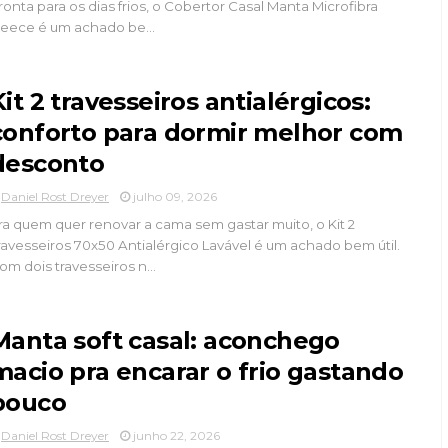
ronta para os dias frios, o Cobertor Casal Manta Microfibra
leece é um achado be...
Kit 2 travesseiros antialérgicos:
conforto para dormir melhor com
desconto
Daniel Rost Dreyer
julho 09, 2026
ra quem quer renovar a cama sem gastar muito, o Kit 2
ravesseiros 70x50 Antialérgico Lavável é um achado bem útil.
om dois travesseiros n...
Manta soft casal: aconchego
macio pra encarar o frio gastando
pouco
Daniel Rost Dreyer
junho 22, 2026