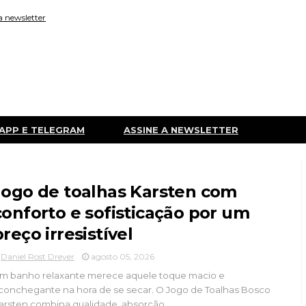
a newsletter
APP E TELEGRAM
ASSINE A NEWSLETTER
Jogo de toalhas Karsten com
conforto e sofisticação por um
preço irresistível
Daniel Rost Dreyer
agosto 05, 2026
m banho relaxante merece aquele toque macio e
conchegante na hora de se secar. O Jogo de Toalhas Bosco
arsten combina qualidade, absorção...