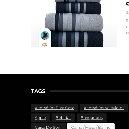
S
e
c
TAGS
Acessórios Para Casa
Acessórios Veiculares
Apple
Bebidas
Brinquedos
Caixa De Som
Cama / Mesa / Banho