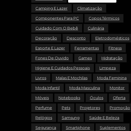
Camping E Lazer
Climatização
Componentes Para PC
Copos Térmicos
Cuidado Com O Bebê
Culinária
Decoração
Desconto
Eletrodomésticos
Esporte E Lazer
Ferramentas
Fitness
Fones De Ouvido
Games
Hidratação
Higiene E Cuidados Pessoais
Limpeza
Livros
Malas E Mochilas
Moda Feminina
Moda Infantil
Moda Masculina
Monitor
Móveis
Notebooks
Óculos
Oferta
Perfume
Pets
Projetores
Promoção
Relógios
Samsung
Saúde E Beleza
Segurança
Smartphone
Suplementos