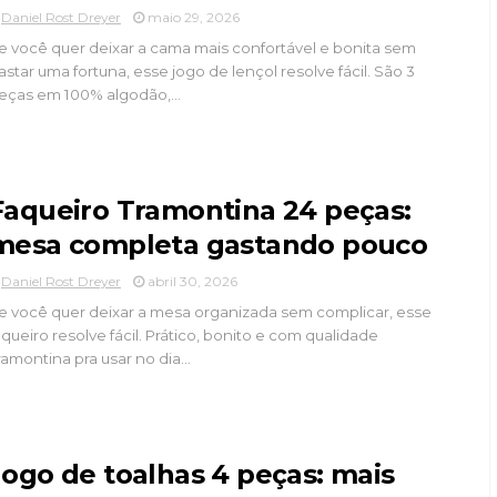
Daniel Rost Dreyer
maio 29, 2026
e você quer deixar a cama mais confortável e bonita sem
astar uma fortuna, esse jogo de lençol resolve fácil. São 3
eças em 100% algodão,...
Faqueiro Tramontina 24 peças:
mesa completa gastando pouco
Daniel Rost Dreyer
abril 30, 2026
e você quer deixar a mesa organizada sem complicar, esse
aqueiro resolve fácil. Prático, bonito e com qualidade
ramontina pra usar no dia...
Jogo de toalhas 4 peças: mais