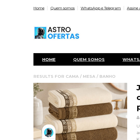
Home
Quem somos
WhatsApp e Telegram
Assine 
HOME
QUEM SOMOS
WHATS
RESULTS FOR
CAMA / MESA / BANHO
U
a
K