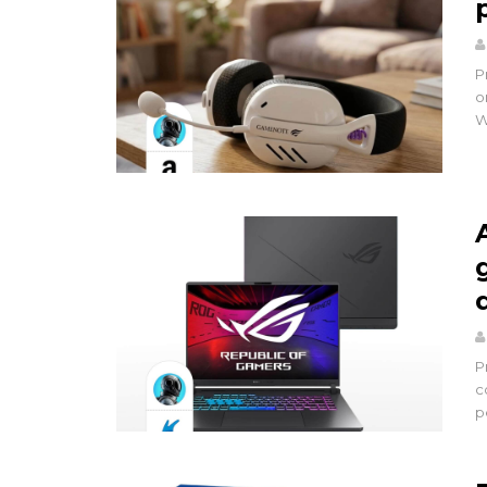
P
o
W
P
c
p