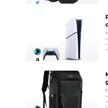
P
n
r
P
a
D