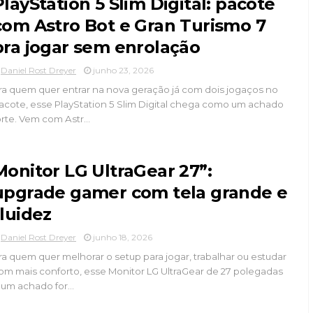
PlayStation 5 Slim Digital: pacote
com Astro Bot e Gran Turismo 7
pra jogar sem enrolação
Daniel Rost Dreyer
junho 23, 2026
ra quem quer entrar na nova geração já com dois jogaços no
acote, esse PlayStation 5 Slim Digital chega como um achado
orte. Vem com Astr...
Monitor LG UltraGear 27”:
upgrade gamer com tela grande e
fluidez
Daniel Rost Dreyer
junho 18, 2026
ra quem quer melhorar o setup para jogar, trabalhar ou estudar
om mais conforto, esse Monitor LG UltraGear de 27 polegadas
 um achado for...