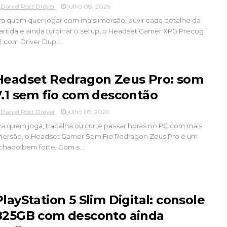
Daniel Rost Dreyer
julho 08, 2026
ra quem quer jogar com mais imersão, ouvir cada detalhe da
artida e ainda turbinar o setup, o Headset Gamer XPG Precog
.1 com Driver Dupl...
Headset Redragon Zeus Pro: som
7.1 sem fio com descontão
Daniel Rost Dreyer
julho 07, 2026
ra quem joga, trabalha ou curte passar horas no PC com mais
mersão, o Headset Gamer Sem Fio Redragon Zeus Pro é um
chado bem forte. Com s...
PlayStation 5 Slim Digital: console
825GB com desconto ainda