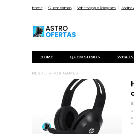
Home
Quem somos
WhatsApp e Telegram
Assine 
HOME
QUEM SOMOS
WHATS
RESULTS FOR
GAMES
P
p
d