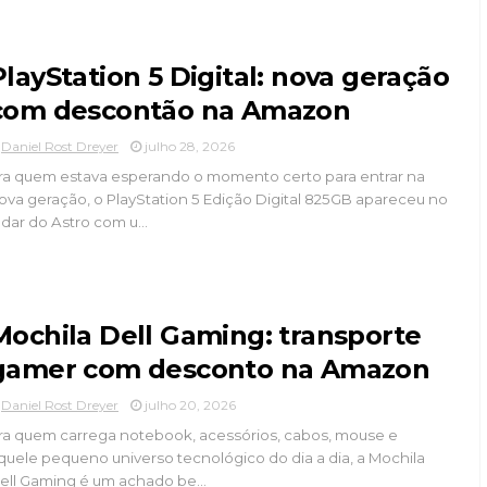
PlayStation 5 Digital: nova geração
com descontão na Amazon
Daniel Rost Dreyer
julho 28, 2026
ra quem estava esperando o momento certo para entrar na
ova geração, o PlayStation 5 Edição Digital 825GB apareceu no
adar do Astro com u...
Mochila Dell Gaming: transporte
gamer com desconto na Amazon
Daniel Rost Dreyer
julho 20, 2026
ra quem carrega notebook, acessórios, cabos, mouse e
quele pequeno universo tecnológico do dia a dia, a Mochila
ell Gaming é um achado be...