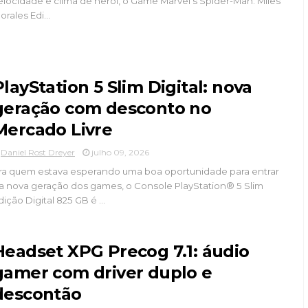
elocidade e clima de herói, o Game Marvel's Spider-Man: Miles
orales Edi...
PlayStation 5 Slim Digital: nova
geração com desconto no
Mercado Livre
Daniel Rost Dreyer
julho 09, 2026
ra quem estava esperando uma boa oportunidade para entrar
a nova geração dos games, o Console PlayStation® 5 Slim
dição Digital 825 GB é ...
Headset XPG Precog 7.1: áudio
gamer com driver duplo e
descontão