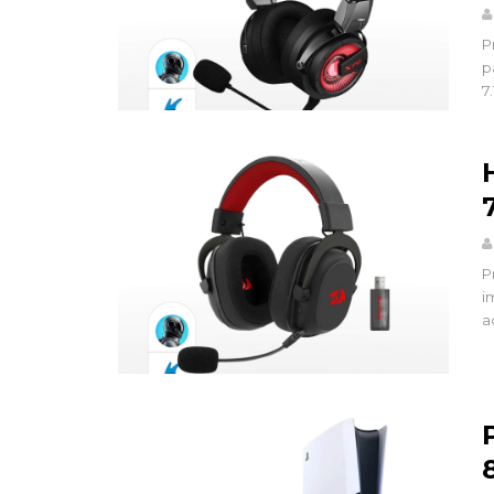
P
p
7
P
i
a