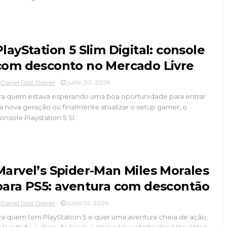
PlayStation 5 Slim Digital: console
com desconto no Mercado Livre
Daniel Rost Dreyer
julho 20, 2026
ra quem estava esperando uma boa oportunidade para entrar
a nova geração ou finalmente atualizar o setup gamer, o
onsole Playstation 5 Sl...
Marvel’s Spider-Man Miles Morales
para PS5: aventura com descontão
Daniel Rost Dreyer
julho 10, 2026
ra quem tem PlayStation 5 e quer uma aventura cheia de ação,