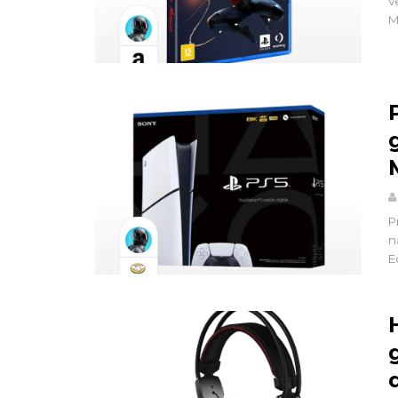
v
M
P
n
E