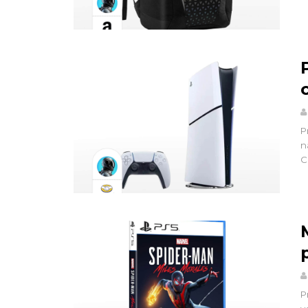
P
n
C
P