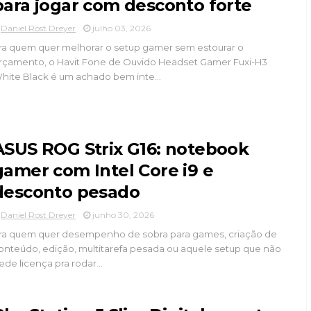
para jogar com desconto forte
Daniel Rost Dreyer
julho 03, 2026
ra quem quer melhorar o setup gamer sem estourar o
rçamento, o Havit Fone de Ouvido Headset Gamer Fuxi-H3
hite Black é um achado bem inte...
ASUS ROG Strix G16: notebook
gamer com Intel Core i9 e
desconto pesado
Daniel Rost Dreyer
junho 30, 2026
ra quem quer desempenho de sobra para games, criação de
onteúdo, edição, multitarefa pesada ou aquele setup que não
ede licença pra rodar...