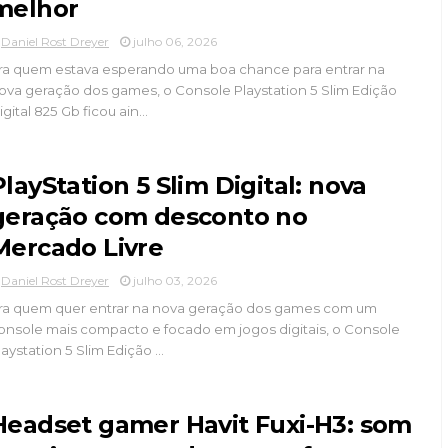
melhor
Daniel Rost Dreyer
julho 06, 2026
ra quem estava esperando uma boa chance para entrar na
ova geração dos games, o Console Playstation 5 Slim Edição
igital 825 Gb ficou ain...
PlayStation 5 Slim Digital: nova
geração com desconto no
Mercado Livre
Daniel Rost Dreyer
julho 03, 2026
ra quem quer entrar na nova geração dos games com um
onsole mais compacto e focado em jogos digitais, o Console
laystation 5 Slim Edição ...
Headset gamer Havit Fuxi-H3: som