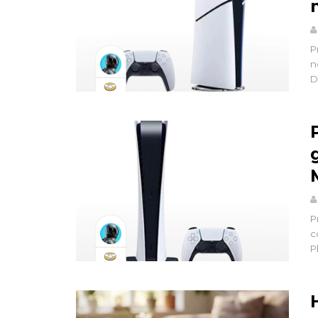
P
n
D
P
c
P