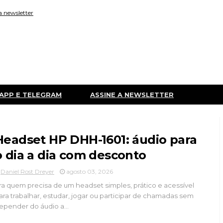
a newsletter
APP E TELEGRAM
ASSINE A NEWSLETTER
Headset HP DHH-1601: áudio para
o dia a dia com desconto
Daniel Rost Dreyer
agosto 03, 2026
ra quem precisa de um headset simples, prático e acessível
ara trabalhar, estudar, jogar ou participar de chamadas sem
epender do áudio a...