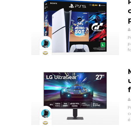
P
p
f
P
c
é