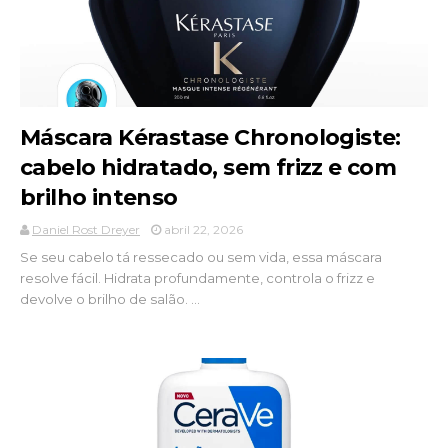
Máscara Kérastase Chronologiste:
cabelo hidratado, sem frizz e com
brilho intenso
Daniel Rost Dreyer
abril 22, 2026
Se seu cabelo tá ressecado ou sem vida, essa máscara
resolve fácil. Hidrata profundamente, controla o frizz e
devolve o brilho de salão. ...