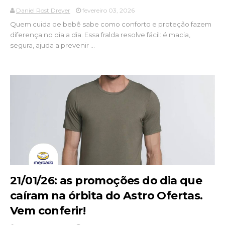
Daniel Rost Dreyer
fevereiro 03, 2026
Quem cuida de bebê sabe como conforto e proteção fazem
diferença no dia a dia. Essa fralda resolve fácil: é macia,
segura, ajuda a prevenir ...
21/01/26: as promoções do dia que
caíram na órbita do Astro Ofertas.
Vem conferir!