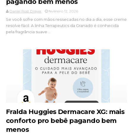
pagando bem menos
Daniel Rost Dreyer
fevereiro 12, 2026
Se você sofre com mãos ressecadas no dia a dia, esse creme
resolve fácil. A linha Terrapeutics da Granado é conhecida
pela fragrância suave ...
Fralda Huggies Dermacare XG: mais
conforto pro bebê pagando bem
menos