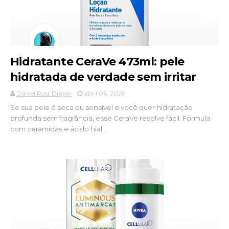
Hidratante CeraVe 473ml: pele
hidratada de verdade sem irritar
Daniel Rost Dreyer
abril 06, 2026
Se sua pele é seca ou sensível e você quer hidratação
profunda sem fragrância, esse CeraVe resolve fácil. Fórmula
com ceramidas e ácido hial...