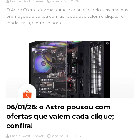
Daniel Rost Dreyer
janeiro 21, 2026
O Astro Ofertas fez mais uma exploração pelo universo das
promoções e voltou com achados que valem o clique. Tem
moda, casa, eletro, esporte...
06/01/26: o Astro pousou com
ofertas que valem cada clique;
confira!
Daniel Rost Dreyer
janeiro 06, 2026