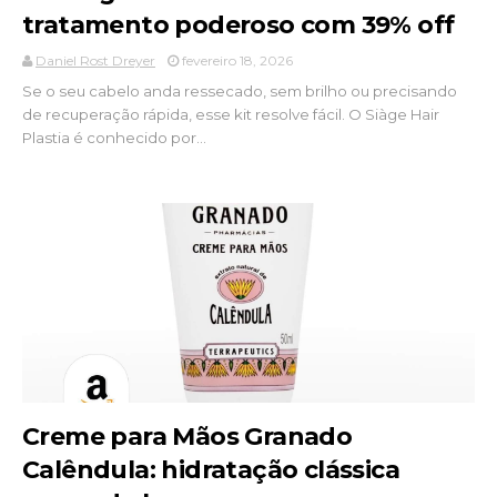
tratamento poderoso com 39% off
Daniel Rost Dreyer
fevereiro 18, 2026
Se o seu cabelo anda ressecado, sem brilho ou precisando
de recuperação rápida, esse kit resolve fácil. O Siàge Hair
Plastia é conhecido por...
Creme para Mãos Granado
Calêndula: hidratação clássica