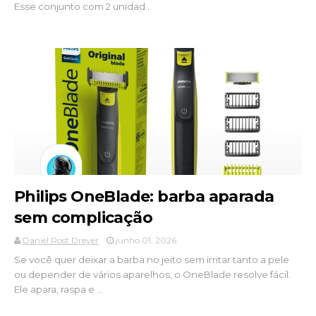
Esse conjunto com 2 unidad...
Philips OneBlade: barba aparada
sem complicação
Daniel Rost Dreyer
junho 01, 2026
Se você quer deixar a barba no jeito sem irritar tanto a pele
ou depender de vários aparelhos, o OneBlade resolve fácil.
Ele apara, raspa e ...