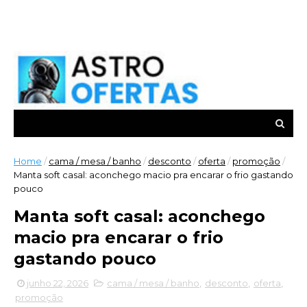
Home
/
cama / mesa / banho
/
desconto
/
oferta
/
promoção
/
Manta soft casal: aconchego macio pra encarar o frio gastando
pouco
Manta soft casal: aconchego
macio pra encarar o frio
gastando pouco
junho 22, 2026
cama / mesa / banho
,
desconto
,
oferta
,
promoção