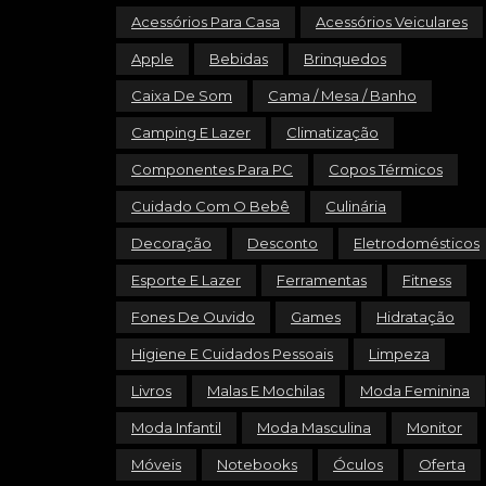
Acessórios Para Casa
Acessórios Veiculares
Apple
Bebidas
Brinquedos
Caixa De Som
Cama / Mesa / Banho
Camping E Lazer
Climatização
Componentes Para PC
Copos Térmicos
Cuidado Com O Bebê
Culinária
Decoração
Desconto
Eletrodomésticos
Esporte E Lazer
Ferramentas
Fitness
Fones De Ouvido
Games
Hidratação
Higiene E Cuidados Pessoais
Limpeza
Livros
Malas E Mochilas
Moda Feminina
Moda Infantil
Moda Masculina
Monitor
Móveis
Notebooks
Óculos
Oferta