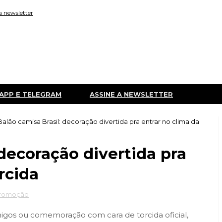
a newsletter
APP E TELEGRAM
ASSINE A NEWSLETTER
Balão camisa Brasil: decoração divertida pra entrar no clima da
 decoração divertida pra
rcida
romoção
migos ou comemoração com cara de torcida oficial,