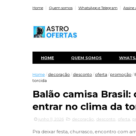
Home
Quem somos
WhatsApp e Telegram
Assine 
HOME
QUEM SOMOS
WHATS
Home
/
decoração
/
desconto
/
oferta
/
promoção
/
torcida
Balão camisa Brasil:
entrar no clima da to
junho 11, 2026
decoração
,
desconto
,
oferta
,
p
Pra deixar festa, churrasco, encontro com a