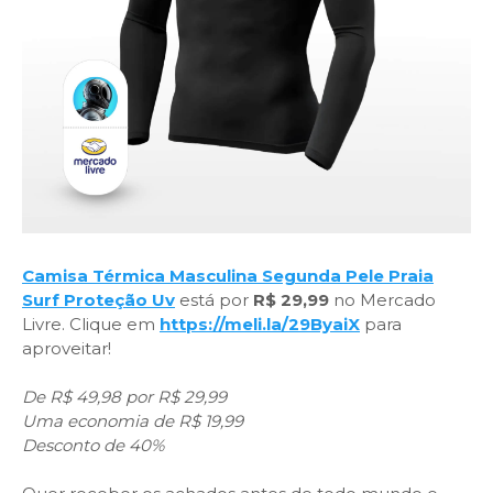
Camisa Térmica Masculina Segunda Pele Praia
Surf Proteção Uv
está por
R$ 29,99
no Mercado
Livre. Clique em
https://meli.la/29ByaiX
para
aproveitar!
De R$ 49,98 por R$ 29,99
Uma economia de R$ 19,99
Desconto de 40%