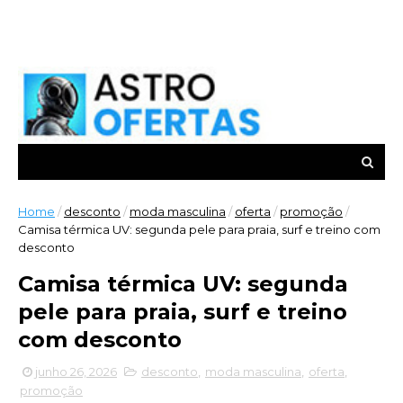
Home
/
desconto
/
moda masculina
/
oferta
/
promoção
/
Camisa térmica UV: segunda pele para praia, surf e treino com
desconto
Camisa térmica UV: segunda
pele para praia, surf e treino
com desconto
junho 26, 2026
desconto
,
moda masculina
,
oferta
,
promoção