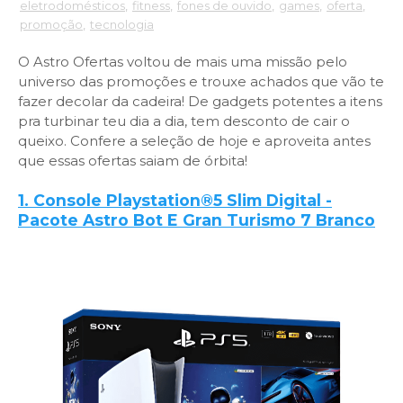
eletrodomésticos
,
fitness
,
fones de ouvido
,
games
,
oferta
,
promoção
,
tecnologia
O Astro Ofertas voltou de mais uma missão pelo
universo das promoções e trouxe achados que vão te
fazer decolar da cadeira! De gadgets potentes a itens
pra turbinar teu dia a dia, tem desconto de cair o
queixo. Confere a seleção de hoje e aproveita antes
que essas ofertas saiam de órbita!
1. Console Playstation®5 Slim Digital -
Pacote Astro Bot E Gran Turismo 7 Branco