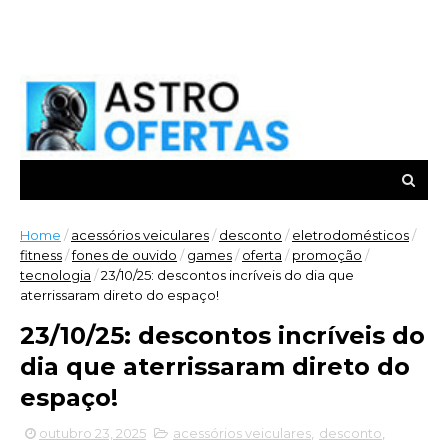
Home
/
acessórios veiculares
/
desconto
/
eletrodomésticos
/
fitness
/
fones de ouvido
/
games
/
oferta
/
promoção
/
tecnologia
/
23/10/25: descontos incríveis do dia que
aterrissaram direto do espaço!
23/10/25: descontos incríveis do
dia que aterrissaram direto do
espaço!
outubro 23, 2025
acessórios veiculares
,
desconto
,