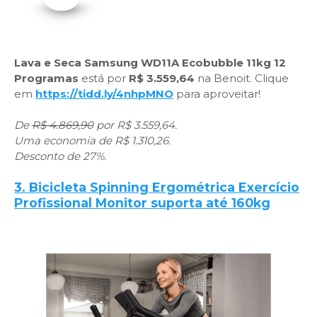
Lava e Seca Samsung WD11A Ecobubble 11kg 12
Programas
está por
R$ 3.559,64
na Benoit. Clique
em
https://tidd.ly/4nhpMNO
para aproveitar!
De
R$ 4.869,90
por R$ 3.559,64.
Uma economia de R$ 1.310,26.
Desconto de 27%.
3. Bicicleta Spinning Ergométrica Exercício
Profissional Monitor suporta até 160kg