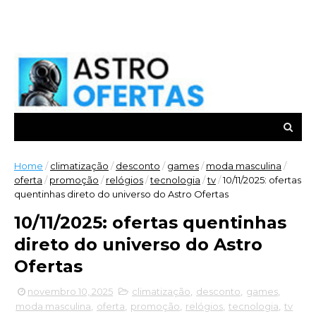
Home
/
climatização
/
desconto
/
games
/
moda masculina
/
oferta
/
promoção
/
relógios
/
tecnologia
/
tv
/
10/11/2025: ofertas
quentinhas direto do universo do Astro Ofertas
10/11/2025: ofertas quentinhas
direto do universo do Astro
Ofertas
novembro 10, 2025
climatização
,
desconto
,
games
,
moda masculina
,
oferta
,
promoção
,
relógios
,
tecnologia
,
tv