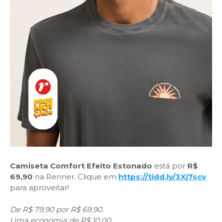
Camiseta Comfort Efeito Estonado
está por
R$
69,90
na Renner. Clique em
https://tidd.ly/3Xj7scv
para aproveitar!
De R$ 79,90 por R$ 69,90.
Uma economia de R$ 10,00.