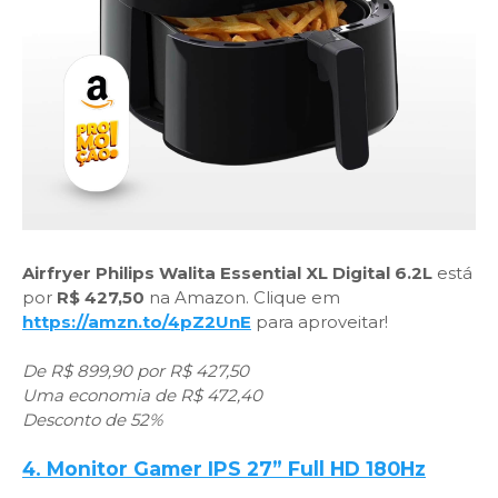
Airfryer Philips Walita Essential XL Digital 6.2L
está
por
R$ 427,50
na Amazon. Clique em
https://amzn.to/4pZ2UnE
para aproveitar!
De R$ 899,90 por R$ 427,50
Uma economia de R$ 472,40
Desconto de 52%
4. Monitor Gamer IPS 27” Full HD 180Hz