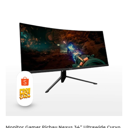
Monitor Gamer Pichau Nexus 34” Ultrawide Curvo