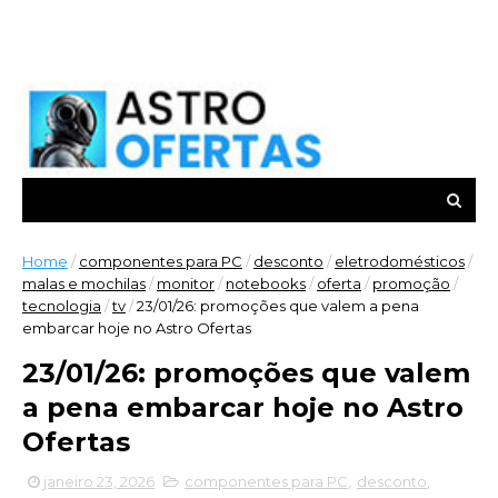
Home
/
componentes para PC
/
desconto
/
eletrodomésticos
/
malas e mochilas
/
monitor
/
notebooks
/
oferta
/
promoção
/
tecnologia
/
tv
/
23/01/26: promoções que valem a pena
embarcar hoje no Astro Ofertas
23/01/26: promoções que valem
a pena embarcar hoje no Astro
Ofertas
janeiro 23, 2026
componentes para PC
,
desconto
,