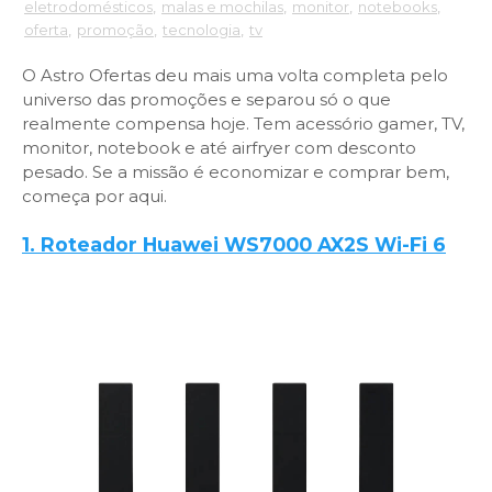
eletrodomésticos
,
malas e mochilas
,
monitor
,
notebooks
,
oferta
,
promoção
,
tecnologia
,
tv
O Astro Ofertas deu mais uma volta completa pelo
universo das promoções e separou só o que
realmente compensa hoje. Tem acessório gamer, TV,
monitor, notebook e até airfryer com desconto
pesado. Se a missão é economizar e comprar bem,
começa por aqui.
1. Roteador Huawei WS7000 AX2S Wi-Fi 6