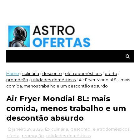
Home
/
culinária
/
desconto
/
eletrodomésticos
/
oferta
/
promoção
/
utilidades domésticas
/
Air Fryer Mondial 8L: mais
comida, menos trabalho e um descontão absurdo
Air Fryer Mondial 8L: mais
comida, menos trabalho e um
descontão absurdo
janeiro 27, 2026
culinária
,
desconto
,
eletrodomésticos
,
oferta
,
promoção
,
utilidades domésticas