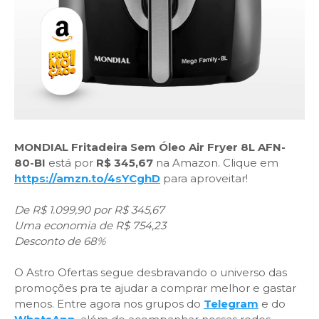
MONDIAL Fritadeira Sem Óleo Air Fryer 8L AFN-
80-BI
está por
R$ 345,67
na Amazon. Clique em
https://amzn.to/4sYCghD
para aproveitar!
De R$ 1.099,90 por R$ 345,67
Uma economia de R$ 754,23
Desconto de 68%
O Astro Ofertas segue desbravando o universo das
promoções pra te ajudar a comprar melhor e gastar
menos. Entre agora nos grupos do
Telegram
e do