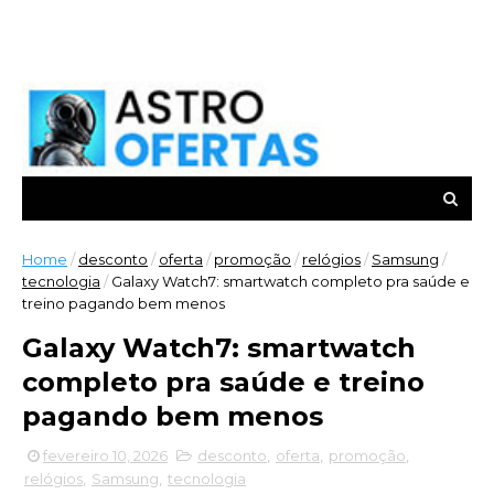
Home
/
desconto
/
oferta
/
promoção
/
relógios
/
Samsung
/
tecnologia
/
Galaxy Watch7: smartwatch completo pra saúde e
treino pagando bem menos
Galaxy Watch7: smartwatch
completo pra saúde e treino
pagando bem menos
fevereiro 10, 2026
desconto
,
oferta
,
promoção
,
relógios
,
Samsung
,
tecnologia