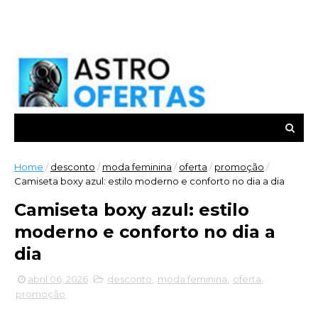
Home
/
desconto
/
moda feminina
/
oferta
/
promoção
/
Camiseta boxy azul: estilo moderno e conforto no dia a dia
Camiseta boxy azul: estilo
moderno e conforto no dia a
dia
abril 06, 2026
desconto
,
moda feminina
,
oferta
,
promoção