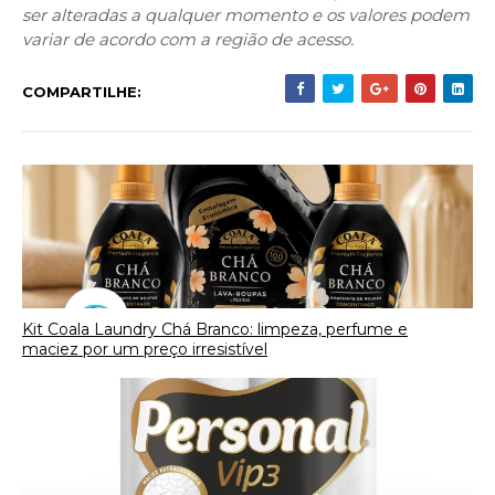
ser alteradas a qualquer momento e os valores podem
variar de acordo com a região de acesso.
COMPARTILHE:
Kit Coala Laundry Chá Branco: limpeza, perfume e
maciez por um preço irresistível