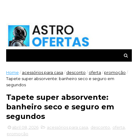
Home
/
acessórios para casa
/
desconto
/
oferta
/
promoção
/
Tapete super absorvente: banheiro seco e seguro em
segundos
Tapete super absorvente:
banheiro seco e seguro em
segundos
abril 08, 2026
acessórios para casa
,
desconto
,
oferta
,
promoção