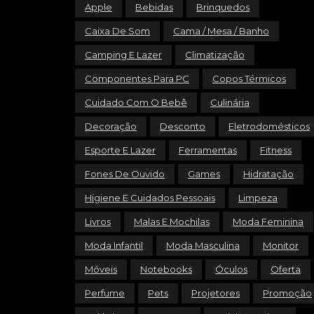
Apple
Bebidas
Brinquedos
Caixa De Som
Cama / Mesa / Banho
Camping E Lazer
Climatização
Componentes Para PC
Copos Térmicos
Cuidado Com O Bebê
Culinária
Decoração
Desconto
Eletrodomésticos
Esporte E Lazer
Ferramentas
Fitness
Fones De Ouvido
Games
Hidratação
Higiene E Cuidados Pessoais
Limpeza
Livros
Malas E Mochilas
Moda Feminina
Moda Infantil
Moda Masculina
Monitor
Móveis
Notebooks
Óculos
Oferta
Perfume
Pets
Projetores
Promoção