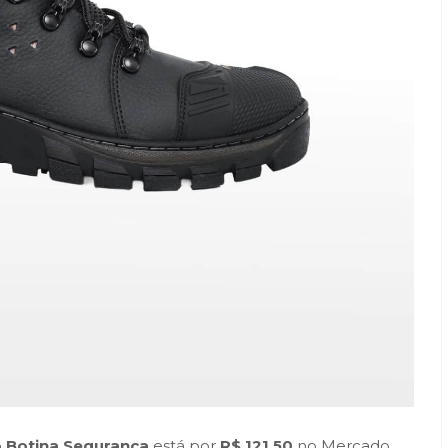
o Botina Segurança
está por
R$ 121,50
no Mercado