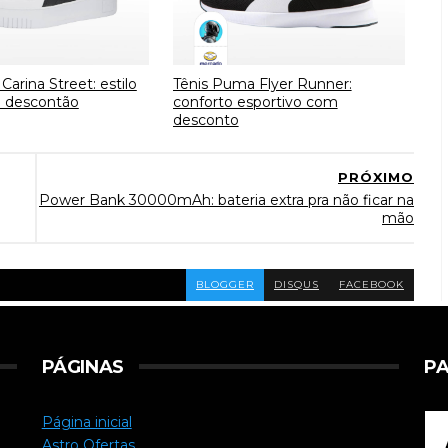
arina Street: estilo
Tênis Puma Flyer Runner:
 descontão
conforto esportivo com
desconto
PRÓXIMO
Power Bank 30000mAh: bateria extra pra não ficar na
mão
BLOGGER
DISQUS
FACEBOOK
PÁGINAS
PA
Página inicial
Astro Ofertas