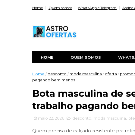
Home
Quem somos
WhatsApp e Telegram
Assine 
HOME
QUEM SOMOS
WHATS
Home
/
desconto
/
moda masculina
/
oferta
/
promo
pagando bem menos
Bota masculina de s
trabalho pagando b
maio 22, 2026
desconto
,
moda masculina
,
ofe
Quem precisa de calçado resistente pra roti