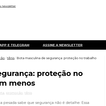
a newsletter
APP E TELEGRAM
ASSINE A NEWSLETTER
ção
/
tênis
/
Bota masculina de segurança: proteção no trabalho
egurança: proteção no
em menos
rta
,
promoção
,
tênis
na pesada sabe que segurança não é detalhe. Essa