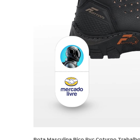
Bota Masculina Bico Pvc Coturno Trabalh