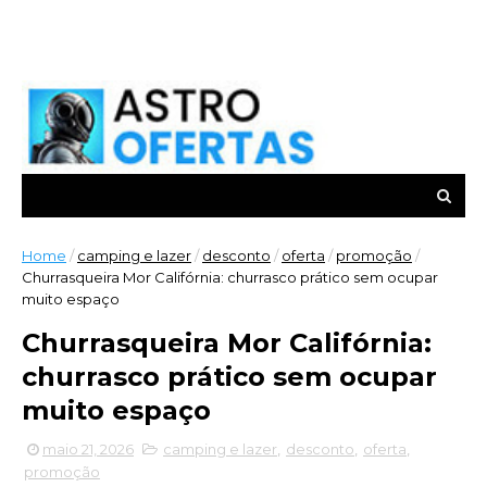
Home
/
camping e lazer
/
desconto
/
oferta
/
promoção
/
Churrasqueira Mor Califórnia: churrasco prático sem ocupar
muito espaço
Churrasqueira Mor Califórnia:
churrasco prático sem ocupar
muito espaço
maio 21, 2026
camping e lazer
,
desconto
,
oferta
,
promoção