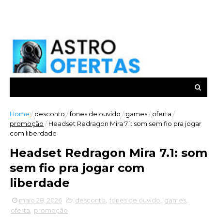
Home
/
desconto
/
fones de ouvido
/
games
/
oferta
/
promoção
/
Headset Redragon Mira 7.1: som sem fio pra jogar
com liberdade
Headset Redragon Mira 7.1: som
sem fio pra jogar com
liberdade
maio 28, 2026
desconto
,
fones de ouvido
,
games
,
oferta
,
promoção