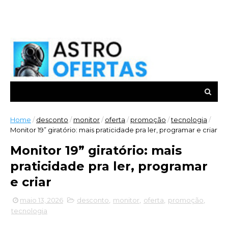
Home
/
desconto
/
monitor
/
oferta
/
promoção
/
tecnologia
/
Monitor 19” giratório: mais praticidade pra ler, programar e criar
Monitor 19” giratório: mais
praticidade pra ler, programar
e criar
maio 13, 2026
desconto
,
monitor
,
oferta
,
promoção
,
tecnologia