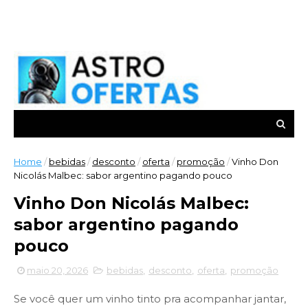
Home
/
bebidas
/
desconto
/
oferta
/
promoção
/
Vinho Don
Nicolás Malbec: sabor argentino pagando pouco
Vinho Don Nicolás Malbec:
sabor argentino pagando
pouco
maio 20, 2026
bebidas
,
desconto
,
oferta
,
promoção
Se você quer um vinho tinto pra acompanhar jantar,