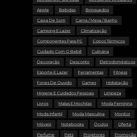
Apple
Bebidas
Brinquedos
Caixa De Som
Cama / Mesa / Banho
Camping E Lazer
Climatização
Componentes Para PC
Copos Térmicos
Cuidado Com O Bebê
Culinária
Decoração
Desconto
Eletrodomésticos
Esporte E Lazer
Ferramentas
Fitness
Fones De Ouvido
Games
Hidratação
Higiene E Cuidados Pessoais
Limpeza
Livros
Malas E Mochilas
Moda Feminina
Moda Infantil
Moda Masculina
Monitor
Móveis
Notebooks
Óculos
Oferta
Perfume
Pets
Projetores
Promoção