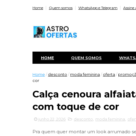
Home
Quem somos
WhatsApp e Telegram
Assine 
HOME
QUEM SOMOS
WHATS
Home
/
desconto
/
moda feminina
/
oferta
/
promoç
cor
Calça cenoura alfaiat
com toque de cor
junho 22, 2026
desconto
,
moda feminina
,
ofer
Pra quem quer montar um look arrumado sem