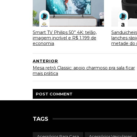
Smart TV Philips 50” 4K: telão,
Sanduicheir
imagem incrível e R$ 1.199 de
lanches ráp
economia
metade do 
ANTERIOR
Mesa retrô Classic: apoio charmoso pra sala ficar
mais prática
POST
COMMENT
TAGS
Acessórios Para Casa
Acessórios Veiculares