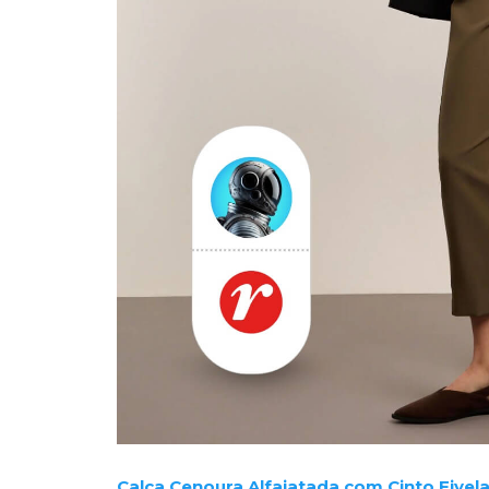
Calça Cenoura Alfaiatada com Cinto Fivel