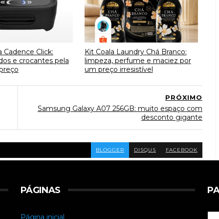
a Cadence Click:
Kit Coala Laundry Chá Branco:
idos e crocantes pela
limpeza, perfume e maciez por
preço
um preço irresistível
PRÓXIMO
Samsung Galaxy A07 256GB: muito espaço com
desconto gigante
BLOGGER
DISQUS
FACEBOOK
PÁGINAS
PA
Página inicial