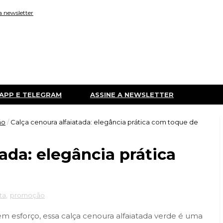
a newsletter
APP E TELEGRAM
ASSINE A NEWSLETTER
ão
/
Calça cenoura alfaiatada: elegância prática com toque de
ada: elegância prática
ta
,
promoção
 esforço, essa calça cenoura alfaiatada verde é uma