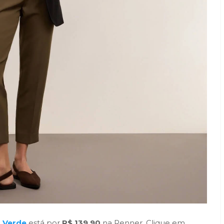
a Verde
está por
R$ 139,90
na Renner. Clique em