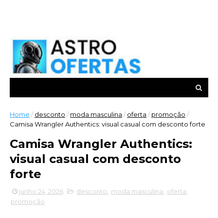
Home
/
desconto
/
moda masculina
/
oferta
/
promoção
/
Camisa Wrangler Authentics: visual casual com desconto forte
Camisa Wrangler Authentics:
visual casual com desconto
forte
junho 24, 2026
desconto
,
moda masculina
,
oferta
,
promoção