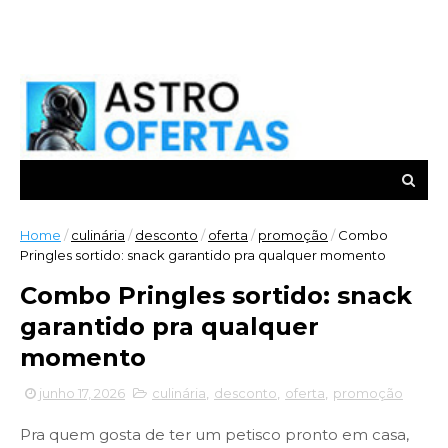
Home
/
culinária
/
desconto
/
oferta
/
promoção
/
Combo
Pringles sortido: snack garantido pra qualquer momento
Combo Pringles sortido: snack
garantido pra qualquer
momento
junho 17, 2026
culinária
,
desconto
,
oferta
,
promoção
Pra quem gosta de ter um petisco pronto em casa,