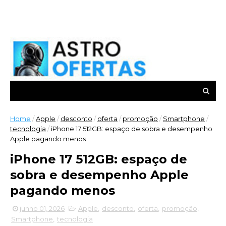
Home
/
Apple
/
desconto
/
oferta
/
promoção
/
Smartphone
/
tecnologia
/
iPhone 17 512GB: espaço de sobra e desempenho
Apple pagando menos
iPhone 17 512GB: espaço de
sobra e desempenho Apple
pagando menos
junho 01, 2026
Apple
,
desconto
,
oferta
,
promoção
,
Smartphone
,
tecnologia