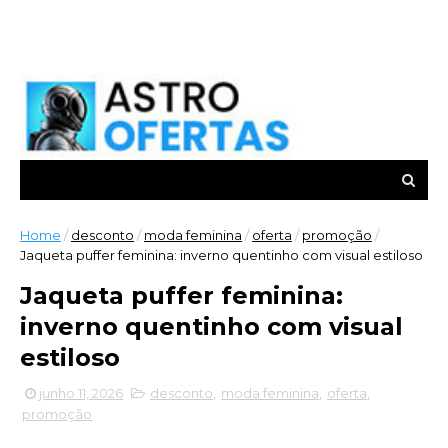
Home
/
desconto
/
moda feminina
/
oferta
/
promoção
/
Jaqueta puffer feminina: inverno quentinho com visual estiloso
Jaqueta puffer feminina:
inverno quentinho com visual
estiloso
junho 11, 2026
desconto
,
moda feminina
,
oferta
,
promoção