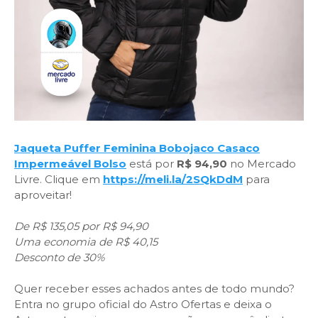
Jaqueta Puffer Feminina Bobojaco Casaco
Impermeável Bolso
está por
R$ 94,90
no Mercado
Livre. Clique em
https://meli.la/2SQkDdM
para
aproveitar!
De R$ 135,05 por R$ 94,90
Uma economia de R$ 40,15
Desconto de 30%
Quer receber esses achados antes de todo mundo?
Entra no grupo oficial do Astro Ofertas e deixa o