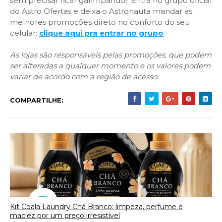
sem precisar ficar garimpando? Entra no grupo oficial
do Astro Ofertas e deixa o Astronauta mandar as
melhores promoções direto no conforto do seu
celular:
clique aqui pra entrar no grupo
As lojas são responsáveis pelas promoções, que podem
ser alteradas a qualquer momento e os valores podem
variar de acordo com a região de acesso.
COMPARTILHE:
Kit Coala Laundry Chá Branco: limpeza, perfume e
maciez por um preço irresistível