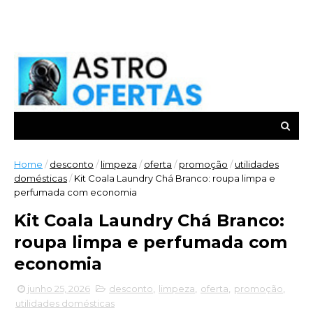
Home
/
desconto
/
limpeza
/
oferta
/
promoção
/
utilidades
domésticas
/
Kit Coala Laundry Chá Branco: roupa limpa e
perfumada com economia
Kit Coala Laundry Chá Branco:
roupa limpa e perfumada com
economia
junho 25, 2026
desconto
,
limpeza
,
oferta
,
promoção
,
utilidades domésticas