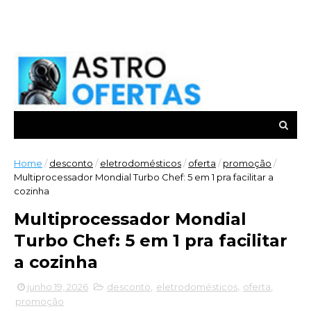
Home
/
desconto
/
eletrodomésticos
/
oferta
/
promoção
/
Multiprocessador Mondial Turbo Chef: 5 em 1 pra facilitar a
cozinha
Multiprocessador Mondial
Turbo Chef: 5 em 1 pra facilitar
a cozinha
junho 19, 2026
desconto
,
eletrodomésticos
,
oferta
,
promoção