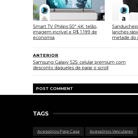
Smart TV Philips 50” 4K: telão,
Sanduicheir
imagem incrível e R$ 1.199 de
lanches ráp
economia
metade do 
ANTERIOR
Samsung Galaxy S25: celular premium com
desconto daqueles de parar o scroll
POST
COMMENT
TAGS
Acessórios Para Casa
Acessórios Veiculares