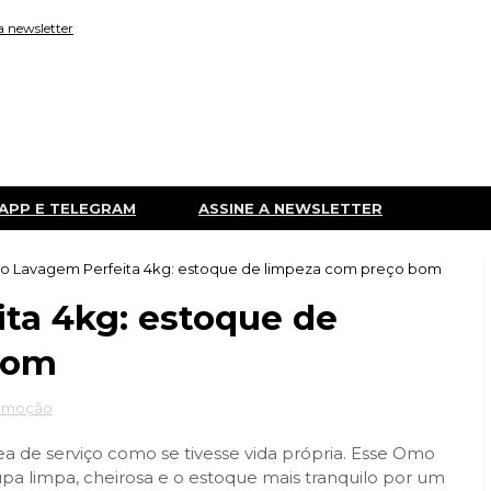
a newsletter
APP E TELEGRAM
ASSINE A NEWSLETTER
 Lavagem Perfeita 4kg: estoque de limpeza com preço bom
ta 4kg: estoque de
bom
omoção
 de serviço como se tivesse vida própria. Esse Omo
upa limpa, cheirosa e o estoque mais tranquilo por um