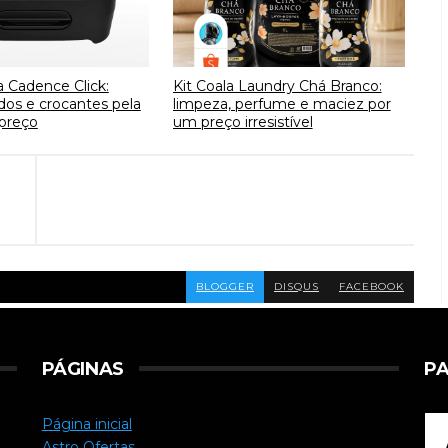
a Cadence Click:
Kit Coala Laundry Chá Branco:
idos e crocantes pela
limpeza, perfume e maciez por
preço
um preço irresistível
BLOGGER
DISQUS
FACEBOOK
PÁGINAS
PA
Página inicial
Astro Ofertas