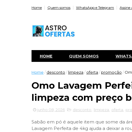
Home
Quem somos
WhatsApp e Telegram
Assine 
HOME
QUEM SOMOS
WHATS
Home
/
desconto
/
limpeza
/
oferta
/
promoção
/
Omo
Omo Lavagem Perfei
limpeza com preço 
junho 08, 2026
desconto
,
limpeza
,
oferta
,
pr
Sabão em pó é aquele item que some da área
Lavagem Perfeita de 4kg ajuda a deixar a ro