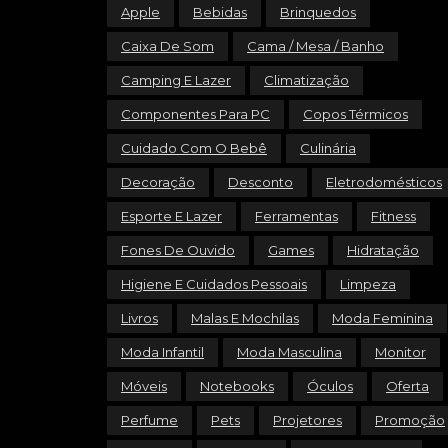
Apple
Bebidas
Brinquedos
Caixa De Som
Cama / Mesa / Banho
Camping E Lazer
Climatização
Componentes Para PC
Copos Térmicos
Cuidado Com O Bebê
Culinária
Decoração
Desconto
Eletrodomésticos
Esporte E Lazer
Ferramentas
Fitness
Fones De Ouvido
Games
Hidratação
Higiene E Cuidados Pessoais
Limpeza
Livros
Malas E Mochilas
Moda Feminina
Moda Infantil
Moda Masculina
Monitor
Móveis
Notebooks
Óculos
Oferta
Perfume
Pets
Projetores
Promoção