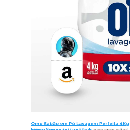
Omo Sabão em Pó Lavagem Perfeita 4Kg
https://amzn.to/4uq0Bwb
para aproveitar!