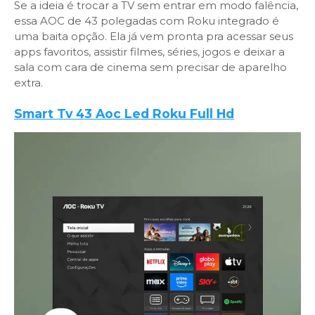
Se a ideia é trocar a TV sem entrar em modo falência,
essa AOC de 43 polegadas com Roku integrado é
uma baita opção. Ela já vem pronta pra acessar seus
apps favoritos, assistir filmes, séries, jogos e deixar a
sala com cara de cinema sem precisar de aparelho
extra.
Smart Tv 43 Aoc Led Roku Full Hd