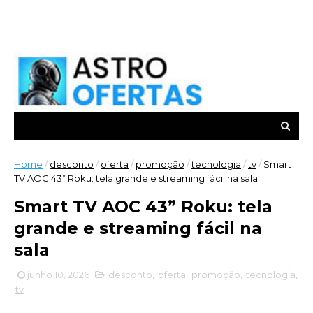
Home
/
desconto
/
oferta
/
promoção
/
tecnologia
/
tv
/
Smart
TV AOC 43” Roku: tela grande e streaming fácil na sala
Smart TV AOC 43” Roku: tela
grande e streaming fácil na
sala
junho 10, 2026
desconto
,
oferta
,
promoção
,
tecnologia
,
tv