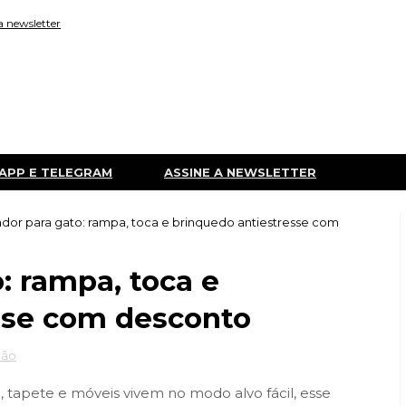
a newsletter
APP E TELEGRAM
ASSINE A NEWSLETTER
dor para gato: rampa, toca e brinquedo antiestresse com
: rampa, toca e
sse com desconto
ção
 tapete e móveis vivem no modo alvo fácil, esse