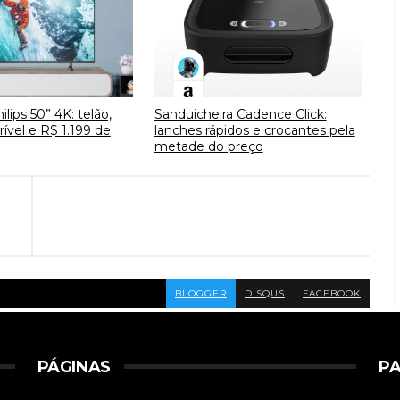
lips 50” 4K: telão,
Sanduicheira Cadence Click:
ível e R$ 1.199 de
lanches rápidos e crocantes pela
metade do preço
BLOGGER
DISQUS
FACEBOOK
PÁGINAS
PA