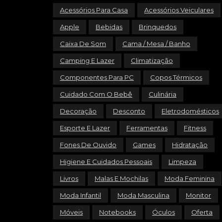
Acessórios Para Casa
Acessórios Veiculares
Apple
Bebidas
Brinquedos
Caixa De Som
Cama / Mesa / Banho
Camping E Lazer
Climatização
Componentes Para PC
Copos Térmicos
Cuidado Com O Bebê
Culinária
Decoração
Desconto
Eletrodomésticos
Esporte E Lazer
Ferramentas
Fitness
Fones De Ouvido
Games
Hidratação
Higiene E Cuidados Pessoais
Limpeza
Livros
Malas E Mochilas
Moda Feminina
Moda Infantil
Moda Masculina
Monitor
Móveis
Notebooks
Óculos
Oferta