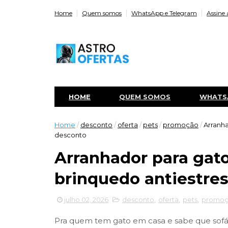
Home
Quem somos
WhatsApp e Telegram
Assine 
HOME
QUEM SOMOS
WHATS
Home
/
desconto
/
oferta
/
pets
/
promoção
/
Arranha
desconto
Arranhador para gato
brinquedo antiestre
julho 02, 2026
desconto
,
oferta
,
pets
,
promo
Pra quem tem gato em casa e sabe que sofá,