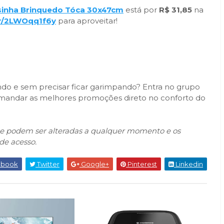
sinha Brinquedo Tóca 30x47cm
está por
R$ 31,85
na
br/2LWOqq1f6y
para aproveitar!
do e sem precisar ficar garimpando? Entra no grupo
ta mandar as melhores promoções direto no conforto do
que podem ser alteradas a qualquer momento e os
de acesso.
ebook
Twitter
Google+
Pinterest
Linkedin