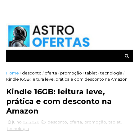
Home
/
desconto
/
oferta
/
promoção
/
tablet
/
tecnologia
/
Kindle 16GB: leitura leve, prática e com desconto na Amazon
Kindle 16GB: leitura leve,
prática e com desconto na
Amazon
julho 02, 2026
desconto
,
oferta
,
promoção
,
tablet
,
tecnologia