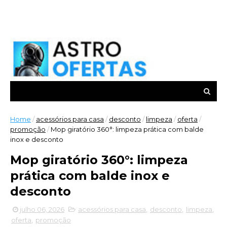
Home
/
acessórios para casa
/
desconto
/
limpeza
/
oferta
/
promoção
/
Mop giratório 360°: limpeza prática com balde
inox e desconto
Mop giratório 360°: limpeza
prática com balde inox e
desconto
julho 06, 2026
acessórios para casa
,
desconto
,
limpeza
,
oferta
,
promoção