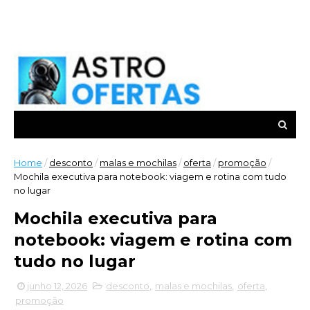
Home
/
desconto
/
malas e mochilas
/
oferta
/
promoção
/
Mochila executiva para notebook: viagem e rotina com tudo
no lugar
Mochila executiva para
notebook: viagem e rotina com
tudo no lugar
junho 12, 2026
desconto
,
malas e mochilas
,
oferta
,
promoção