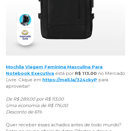
Mochila Viagem Feminina Masculina Para
Notebook Executiva
está por
R$ 113,00
no Mercado
Livre. Clique em
https://meli.la/324ckyP
para
aproveitar!
De R$ 289,00 por R$ 113,00
Uma economia de R$ 176,00
Desconto de 61%
Quer receber esses achados antes de todo mundo?