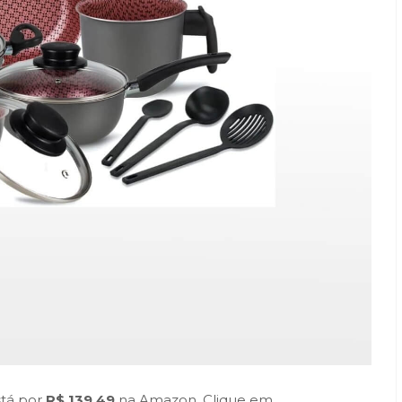
tá por
R$ 139,49
na Amazon. Clique em