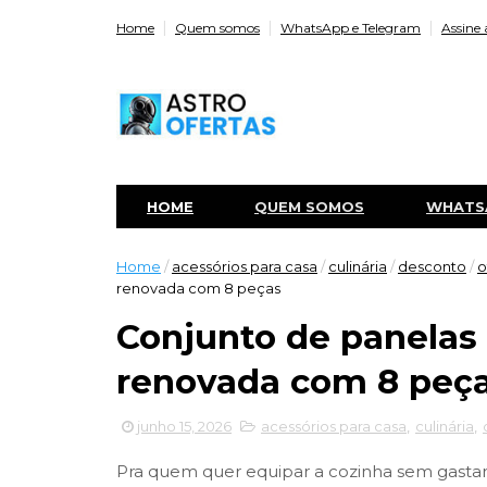
Home
Quem somos
WhatsApp e Telegram
Assine 
HOME
QUEM SOMOS
WHATS
Home
/
acessórios para casa
/
culinária
/
desconto
/
o
renovada com 8 peças
Conjunto de panelas
renovada com 8 peç
junho 15, 2026
acessórios para casa
,
culinária
,
Pra quem quer equipar a cozinha sem gastar 