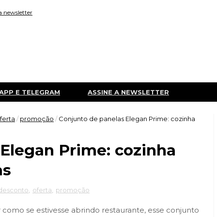
a newsletter
APP E TELEGRAM
ASSINE A NEWSLETTER
ferta
/
promoção
/
Conjunto de panelas Elegan Prime: cozinha
 Elegan Prime: cozinha
as
desconto
,
oferta
,
promoção
como se estivesse abrindo restaurante, esse conjunto