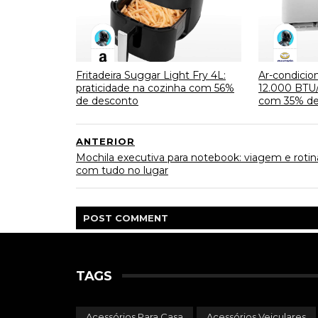
Fritadeira Suggar Light Fry 4L:
Ar-condicion
praticidade na cozinha com 56%
12.000 BTU/
de desconto
com 35% de
ANTERIOR
Mochila executiva para notebook: viagem e rotin
com tudo no lugar
POST
COMMENT
TAGS
Acessórios Para Casa
Acessórios Veiculares