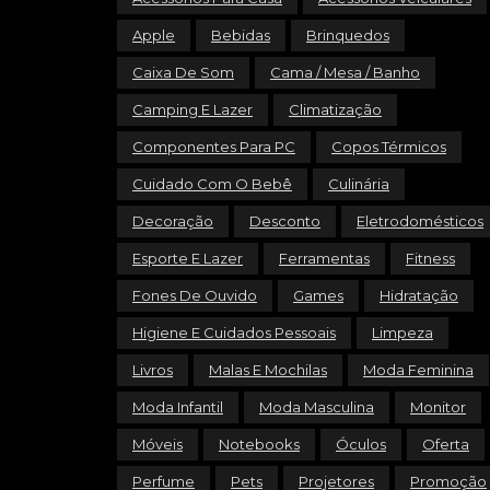
Apple
Bebidas
Brinquedos
Caixa De Som
Cama / Mesa / Banho
Camping E Lazer
Climatização
Componentes Para PC
Copos Térmicos
Cuidado Com O Bebê
Culinária
Decoração
Desconto
Eletrodomésticos
Esporte E Lazer
Ferramentas
Fitness
Fones De Ouvido
Games
Hidratação
Higiene E Cuidados Pessoais
Limpeza
Livros
Malas E Mochilas
Moda Feminina
Moda Infantil
Moda Masculina
Monitor
Móveis
Notebooks
Óculos
Oferta
Perfume
Pets
Projetores
Promoção