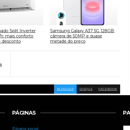
ado Split Inverter
Samsung Galaxy A37 5G 128GB:
h: mais conforto
câmera de 50MP e quase
 desconto
metade do preço
a
BLOGGER
DISQUS
FACEBOOK
PÁGINAS
PA
Página inicial